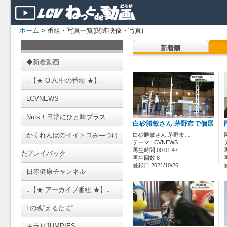
ホーム
> 番組・写真一覧(関連映像・写真)
新着順
◆新着動画
↓【★ O.A.中の番組 ★】↓
LCVNEWS
Nuts！日常にひと味プラス
白砂勝敏さん 茅野市で個展
かくれんぼのイイトコみ―つけ
白砂勝敏さん 茅野市…
テーマ LCVNEWS
再生時間 00:01:47
た
プレイバック
再生回数 8
登録日 2021/10/26
日赤健康チャンネル
↓【★ アーカイブ番組 ★】↓
Lの魂”えるたま”
キラリJUMPIES