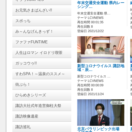
年末交通安全運動 県内レー
シング…
お元気さまばんざい!!
年末交通安全運動 県…
テーマ LCVNEWS
スポっち
再生時間 00:01:35
再生回数 8
み～んなげんきっず！
登録日 2021/12/22
ファファFUNTIME
人生はロマン イロドリ喫茶
ガッコウゥ!!
新型コロナウイルス 諏訪地
域・辰…
すわSPA！～温泉のススメ～
新型コロナウイルス …
テーマ LCVNEWS
街ぶら！
再生時間 00:00:09
再生回数 8
登録日 2021/11/24
ひらめきシリーズ
諏訪大社式年造営御柱大祭
諏訪映像遺産
諏訪巡礼
北京パラリンピック出場