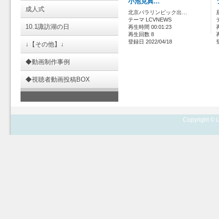
小池克典…
成人式
北京パラリンピック出…
テーマ LCVNEWS
10.1諏訪湖の日
再生時間 00:01:23
再生回数 8
登録日 2022/04/18
↓【その他】↓
◆動画制作事例
◆視聴者動画投稿BOX
Copyright © L