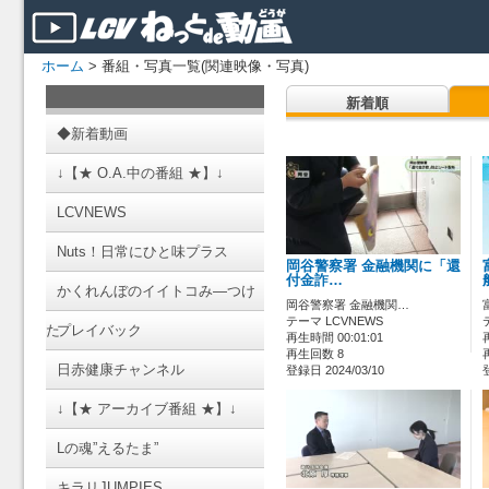
ホーム
> 番組・写真一覧(関連映像・写真)
新着順
◆新着動画
↓【★ O.A.中の番組 ★】↓
LCVNEWS
Nuts！日常にひと味プラス
岡谷警察署 金融機関に「還
付金詐…
かくれんぼのイイトコみ―つけ
岡谷警察署 金融機関…
テーマ LCVNEWS
た
プレイバック
再生時間 00:01:01
再生回数 8
日赤健康チャンネル
登録日 2024/03/10
↓【★ アーカイブ番組 ★】↓
Lの魂”えるたま”
キラリJUMPIES