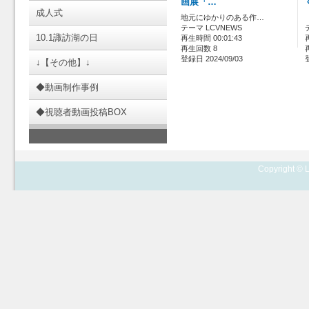
画展「…
成人式
地元にゆかりのある作…
テーマ LCVNEWS
10.1諏訪湖の日
再生時間 00:01:43
再生回数 8
登録日 2024/09/03
↓【その他】↓
◆動画制作事例
◆視聴者動画投稿BOX
Copyright © L