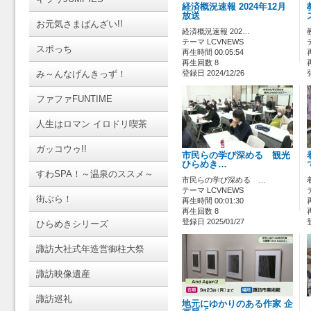
経済概況速報 2024年12月
放送
お元気さまばんざい!!
経済概況速報 202…
テーマ LCVNEWS
スポっち
再生時間 00:05:54
再生回数 8
み～んなげんきっず！
登録日 2024/12/26
ファファFUNTIME
人生はロマン イロドリ喫茶
ガッコウゥ!!
市民らの学び深める 観光
ひらめき…
すわSPA！～温泉のススメ～
市民らの学び深める …
テーマ LCVNEWS
街ぶら！
再生時間 00:01:30
再生回数 8
登録日 2025/01/27
ひらめきシリーズ
諏訪大社式年造営御柱大祭
諏訪映像遺産
諏訪巡礼
地元にゆかりのある作家 企