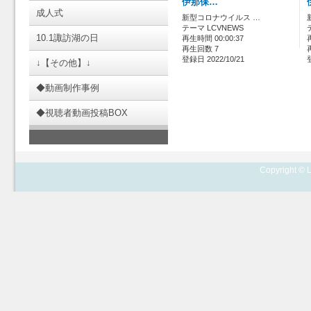
伊那保…
成人式
新型コロナウイルス …
テーマ LCVNEWS
10.1諏訪湖の日
再生時間 00:00:37
再生回数 7
登録日 2022/10/21
↓【その他】↓
◆動画制作事例
◆視聴者動画投稿BOX
Copyright © L