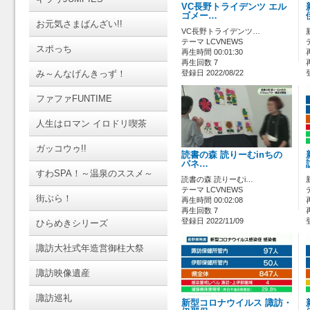
VC長野トライデンツ エル
ゴメー…
お元気さまばんざい!!
VC長野トライデンツ…
テーマ LCVNEWS
スポっち
再生時間 00:01:30
再生回数 7
み～んなげんきっず！
登録日 2022/08/22
ファファFUNTIME
人生はロマン イロドリ喫茶
ガッコウゥ!!
読書の森 読りーむinちの
パネ…
すわSPA！～温泉のススメ～
読書の森 読りーむi…
テーマ LCVNEWS
街ぶら！
再生時間 00:02:08
再生回数 7
登録日 2022/11/09
ひらめきシリーズ
諏訪大社式年造営御柱大祭
諏訪映像遺産
諏訪巡礼
新型コロナウイルス 諏訪・