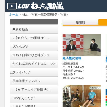
ホーム
> 番組・写真一覧(関連映像・写真)
新着順
◆新着動画
↓【★ O.A.中の番組 ★】↓
LCVNEWS
Nuts！日常にひと味プラス
経済概況速報
かくれんぼのイイトコみ―つけ
経済概況速報
テーマ LCVNEWS
再生時間 00:05:27
た
プレイバック
再生回数 7
登録日 2022/06/29
日赤健康チャンネル
↓【★ アーカイブ番組 ★】↓
Lの魂”えるたま”
キラリJUMPIES