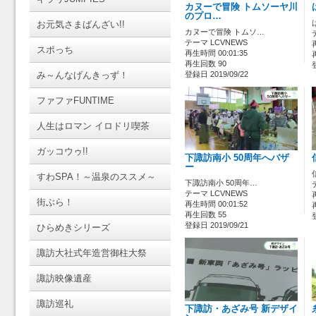
カヌーで冒険 トムソーヤ川
のプロ…
お元気さまばんざい!!
カヌーで冒険 トムソ…
テーマ LCVNEWS
スポっち
再生時間 00:01:35
再生回数 90
み～んなげんきっず！
登録日 2019/09/22
ファファFUNTIME
人生はロマン イロドリ喫茶
ガッコウゥ!!
下諏訪南小 50周年へバザ
ー
すわSPA！～温泉のススメ～
下諏訪南小 50周年…
テーマ LCVNEWS
街ぶら！
再生時間 00:01:52
再生回数 55
登録日 2019/09/21
ひらめきシリーズ
諏訪大社式年造営御柱大祭
諏訪映像遺産
諏訪巡礼
下諏訪・あざみ号 新デザイ