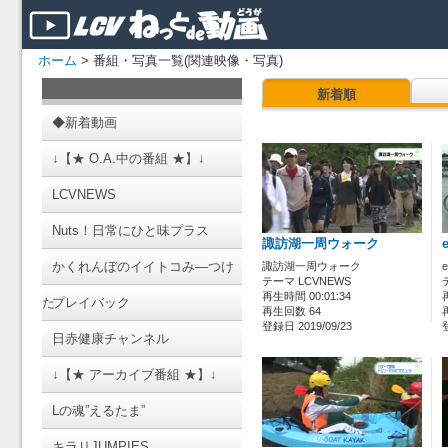
ホーム
> 番組・写真一覧(関連映像・写真)
新着順
◆新着動画
↓【★ O.A.中の番組 ★】↓
LCVNEWS
Nuts！日常にひと味プラス
諏訪湖一周ウォーク
かくれんぼのイイトコみ―つけ
諏訪湖一周ウォーク
テーマ LCVNEWS
再生時間 00:01:34
た
プレイバック
再生回数 64
登録日 2019/09/23
日赤健康チャンネル
↓【★ アーカイブ番組 ★】↓
Lの魂”えるたま”
キラリJUMPIES