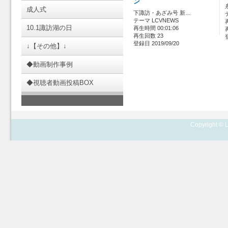
ン
成人式
下諏訪・あざみ号 新…
テーマ LCVNEWS
10.1諏訪湖の日
再生時間 00:01:06
再生回数 23
登録日 2019/09/20
↓【その他】↓
◆動画制作事例
◆視聴者動画投稿BOX
Copyright © L