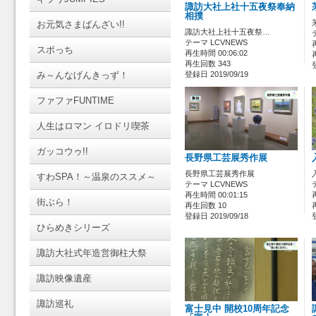
諏訪大社上社十五夜祭奉納
相撲
お元気さまばんざい!!
諏訪大社上社十五夜祭…
テーマ LCVNEWS
スポっち
再生時間 00:06:02
再生回数 343
み～んなげんきっず！
登録日 2019/09/19
ファファFUNTIME
人生はロマン イロドリ喫茶
ガッコウゥ!!
長野県工芸展秀作展
長野県工芸展秀作展
すわSPA！～温泉のススメ～
テーマ LCVNEWS
再生時間 00:01:15
街ぶら！
再生回数 10
登録日 2019/09/18
ひらめきシリーズ
諏訪大社式年造営御柱大祭
諏訪映像遺産
諏訪巡礼
富士見中 開校10周年記念