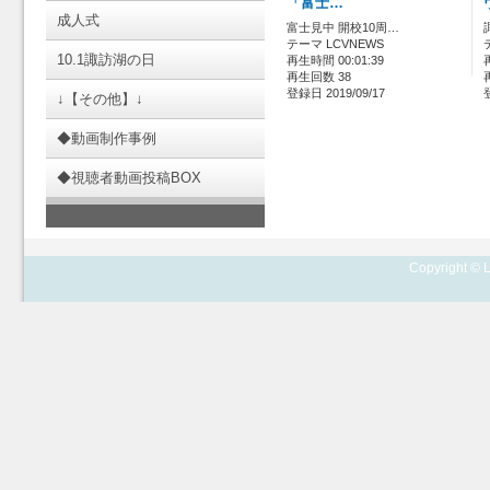
「富士…
成人式
富士見中 開校10周…
テーマ LCVNEWS
10.1諏訪湖の日
再生時間 00:01:39
再生回数 38
登録日 2019/09/17
↓【その他】↓
◆動画制作事例
◆視聴者動画投稿BOX
Copyright © L