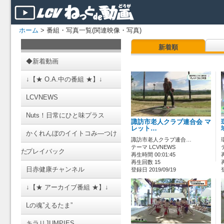
ホーム
> 番組・写真一覧(関連映像・写真)
新着順
◆新着動画
↓【★ O.A.中の番組 ★】↓
LCVNEWS
Nuts！日常にひと味プラス
諏訪市老人クラブ連合会 マ
レット…
かくれんぼのイイトコみ―つけ
諏訪市老人クラブ連合…
テーマ LCVNEWS
た
プレイバック
再生時間 00:01:45
再生回数 15
日赤健康チャンネル
登録日 2019/09/19
↓【★ アーカイブ番組 ★】↓
Lの魂”えるたま”
キラリJUMPIES