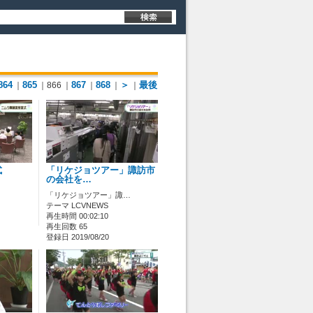
864
865
867
868
＞
最後
｜
｜866
｜
｜
｜
｜
式
「リケジョツアー」諏訪市
の会社を…
「リケジョツアー」諏…
テーマ LCVNEWS
再生時間 00:02:10
再生回数 65
登録日 2019/08/20