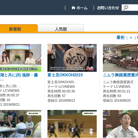
新着順
人気順
最初
＜
｜
｜
湖と共に(8) 漁師・藤
富士見OKKOH2019
ニムラ舞踏賞授賞
…
富士見OKKOH20…
ニムラ舞踏賞授賞式
と共に(8) …
テーマ LCVNEWS
テーマ LCVNEWS
 LCVNEWS
再生時間 00:05:39
再生時間 00:01:21
間 00:05:37
再生回数 57
再生回数 93
数 16
登録日 2019/08/21
登録日 2019/08/20
2019/08/21