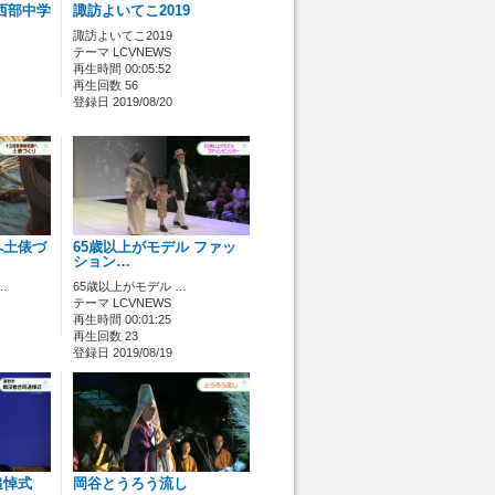
西部中学
諏訪よいてこ2019
諏訪よいてこ2019
テーマ LCVNEWS
再生時間 00:05:52
再生回数 56
登録日 2019/08/20
へ土俵づ
65歳以上がモデル ファッ
ション…
…
65歳以上がモデル …
テーマ LCVNEWS
再生時間 00:01:25
再生回数 23
登録日 2019/08/19
追悼式
岡谷とうろう流し