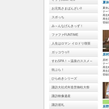
夏休
夏休
お元気さまばんざい!!
テーマ
再生時
スポっち
再生回
登録日 
み～んなげんきっず！
ファファFUNTIME
人生はロマン イロドリ喫茶
ガッコウゥ!!
原村
原村
すわSPA！～温泉のススメ～
テーマ
再生時
街ぶら！
再生回
登録日 
ひらめきシリーズ
諏訪大社式年造営御柱大祭
諏訪映像遺産
諏訪巡礼
辰野