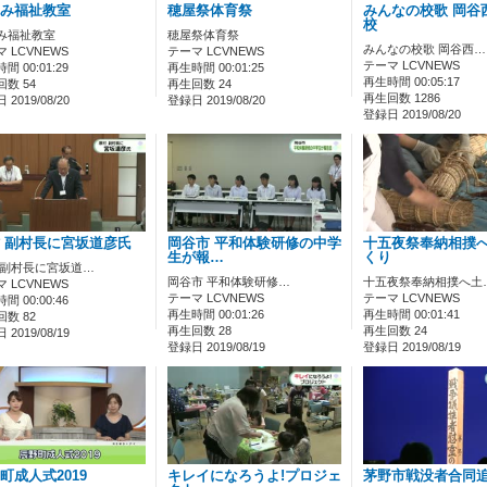
み福祉教室
穂屋祭体育祭
みんなの校歌 岡谷
校
み福祉教室
穂屋祭体育祭
みんなの校歌 岡谷西…
 LCVNEWS
テーマ LCVNEWS
テーマ LCVNEWS
間 00:01:29
再生時間 00:01:25
再生時間 00:05:17
数 54
再生回数 24
再生回数 1286
2019/08/20
登録日 2019/08/20
登録日 2019/08/20
 副村長に宮坂道彦氏
岡谷市 平和体験研修の中学
十五夜祭奉納相撲
生が報…
くり
 副村長に宮坂道…
岡谷市 平和体験研修…
十五夜祭奉納相撲へ土
 LCVNEWS
テーマ LCVNEWS
テーマ LCVNEWS
間 00:00:46
再生時間 00:01:26
再生時間 00:01:41
数 82
再生回数 28
再生回数 24
2019/08/19
登録日 2019/08/19
登録日 2019/08/19
町成人式2019
キレイになろうよ!プロジェ
茅野市戦没者合同