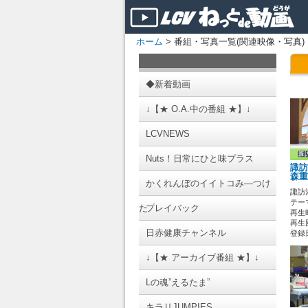
ホーム
> 番組・写真一覧(関連映像・写真)
◆新着動画
↓【★ O.A.中の番組 ★】↓
LCVNEWS
Nuts！日常にひと味プラス
諏訪
森重
かくれんぼのイイトコみ―つけ
諏訪湖
テーマ
た
プレイバック
再生時
再生回
日赤健康チャンネル
登録日 
↓【★ アーカイブ番組 ★】↓
Lの魂”えるたま”
キラリJUMPIES