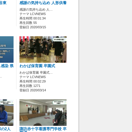
岡谷東
感謝の気持ち込め 人形供養
感謝の気持ち込め 人…
テーマ LCVNEWS
再生時間 00:01:34
再生回数 55
登録日 2020/03/15
感染 県
わかば保育園 卒園式
わかば保育園 卒園式…
…
テーマ LCVNEWS
再生時間 00:02:29
再生回数 1271
登録日 2020/03/14
の2人
諏訪赤十字看護専門学校 卒