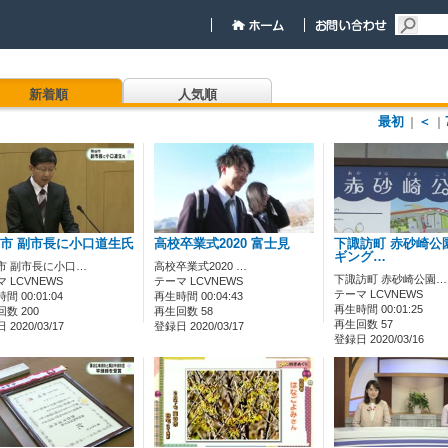
新着順
人気順
最初
＜
｜
｜
市 副市長に小口道生氏
高校卒業式2020 富士見
下諏訪町 赤砂崎公
ギング…
市 副市長に小口…
高校卒業式2020 …
下諏訪町 赤砂崎公園…
 LCVNEWS
テーマ LCVNEWS
テーマ LCVNEWS
間 00:01:04
再生時間 00:04:43
再生時間 00:01:25
数 200
再生回数 58
再生回数 57
2020/03/17
登録日 2020/03/17
登録日 2020/03/16