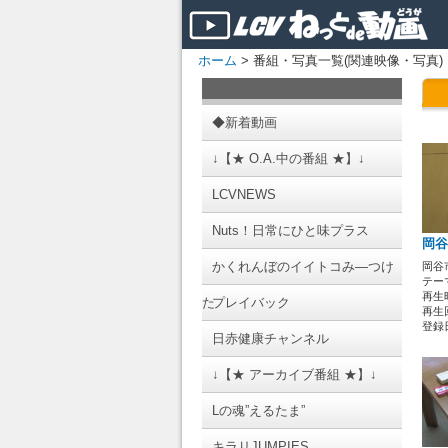
ホーム
> 番組・写真一覧(関連映像・写真)
◆新着動画
↓【★ O.A.中の番組 ★】↓
LCVNEWS
Nuts！日常にひと味プラス
岡谷
かくれんぼのイイトコみ―つけ
岡谷
テーマ
再生時
た
プレイバック
再生回
登録日 
日赤健康チャンネル
↓【★ アーカイブ番組 ★】↓
Lの魂”えるたま”
キラリJUMPIES