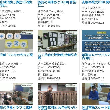
広域消防と諏訪市消防
諏訪の四季めぐり(50) 青空
高校卒業式2020 
竿頭…
に…
高校卒業式2020 …
広域消防と諏訪市…
諏訪の四季めぐり(5…
テーマ LCVNEWS
 LCVNEWS
テーマ LCVNEWS
再生時間 00:04:52
間 00:02:01
再生時間 00:01:00
再生回数 115
数 25
再生回数 11
登録日 2020/03/16
2020/03/16
登録日 2020/03/16
見町 マスクの作り方展
八ヶ岳総合博物館 活動発表
新型コロナウイルス
展
内3例…
見町 マスクの作…
八ヶ岳総合博物館 活…
新型コロナウイルス感
 LCVNEWS
テーマ LCVNEWS
テーマ LCVNEWS
間 00:01:23
再生時間 00:01:18
再生時間 00:00:45
数 41
再生回数 11
再生回数 65
2020/03/15
登録日 2020/03/15
登録日 2020/03/14
町の学童クラブに電解
岡谷市花岡区 お年寄りがい
岡谷南高スケート部