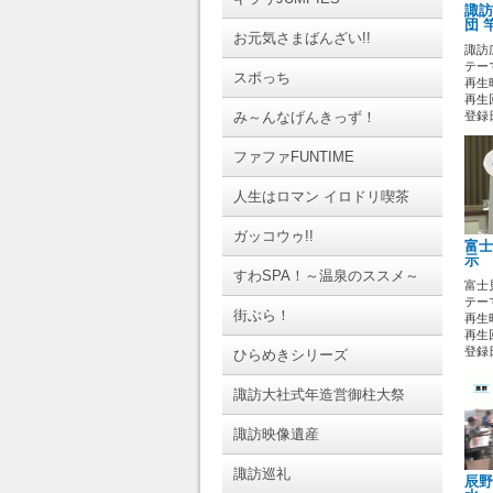
諏訪
団 
お元気さまばんざい!!
諏訪
テーマ
スポっち
再生時
再生回
み～んなげんきっず！
登録日 
ファファFUNTIME
人生はロマン イロドリ喫茶
ガッコウゥ!!
富士
示
すわSPA！～温泉のススメ～
富士
テーマ
街ぶら！
再生時
再生回
登録日 
ひらめきシリーズ
諏訪大社式年造営御柱大祭
諏訪映像遺産
諏訪巡礼
辰野