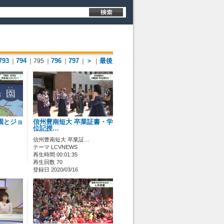
793
794
796
797
＞
最後
｜
｜795
｜
｜
｜
｜
園とジョ
信州豊南短大 卒業証書・学
位記授…
信州豊南短大 卒業証…
テーマ LCVNEWS
再生時間 00:01:35
再生回数 70
登録日 2020/03/16