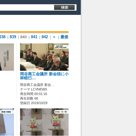
838
839
841
842
＞
最後
｜
｜840
｜
｜
｜
｜
岡谷商工会議所 新会頭に小
林睦巳…
岡谷商工会議所 新会…
テーマ LCVNEWS
再生時間 00:01:16
再生回数 68
登録日 2019/10/29