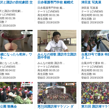
沢と諏訪の防犯劇団 交
日赤看護専門学校 戴帽式
津田直 写真展
日赤看護専門学校 戴…
津田直 写真展
沢と諏訪の防犯劇…
テーマ LCVNEWS
テーマ LCVNEWS
 LCVNEWS
再生時間 00:01:36
再生時間 00:01:30
間 00:01:36
再生回数 60
再生回数 10
回数 7
登録日 2019/10/29
登録日 2019/10/29
2019/10/29
0歳になったら乾杯」ワ
みんなの校歌 諏訪市立諏訪
台風19号で運休 特
を…
西中学校
さ 1…
0歳になったら乾…
みんなの校歌 諏訪市…
台風19号で運休 特…
 LCVNEWS
テーマ LCVNEWS
テーマ LCVNEWS
間 00:04:02
再生時間 00:05:10
再生時間 00:02:31
数 966
再生回数 504
再生回数 66
2019/10/29
登録日 2019/10/29
登録日 2019/10/28
公園 観楓会
第31回諏訪湖マラソン ダ
第31回 諏訪湖マラ