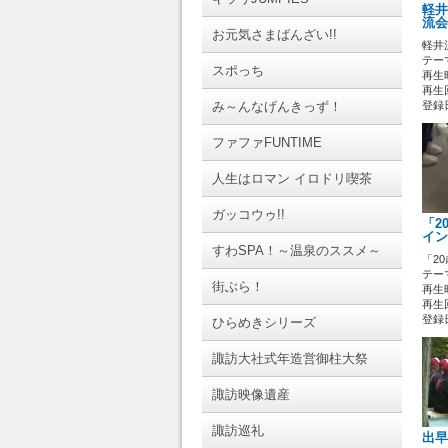
軽井
流会
お元気さまばんざい!!
軽井
テーマ
スポっち
再生時
再生
み～んなげんきっず！
登録日 
ファファFUNTIME
人生はロマン イロドリ喫茶
ガッコウゥ!!
「2
イン
すわSPA！～温泉のススメ～
「2
テーマ
街ぶら！
再生時
再生回
登録日 
ひらめきシリーズ
諏訪大社式年造営御柱大祭
諏訪映像遺産
諏訪巡礼
出早