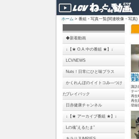
ホーム
> 番組・写真一覧(関連映像・写真)
◆新着動画
↓【★ O.A.中の番組 ★】↓
LCVNEWS
Nuts！日常にひと味プラス
諏訪
更新
かくれんぼのイイトコみ―つけ
諏訪
テーマ
た
プレイバック
再生時
再生回
日赤健康チャンネル
登録日 
↓【★ アーカイブ番組 ★】↓
Lの魂”えるたま”
キラリJUMPIES