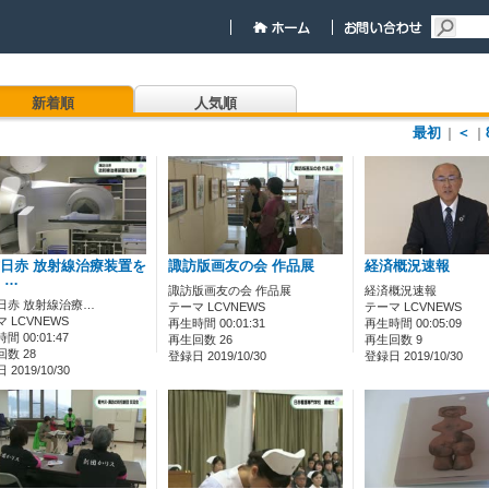
新着順
人気順
最初
＜
｜
｜
日赤 放射線治療装置を
諏訪版画友の会 作品展
経済概況速報
 …
諏訪版画友の会 作品展
経済概況速報
日赤 放射線治療…
テーマ LCVNEWS
テーマ LCVNEWS
 LCVNEWS
再生時間 00:01:31
再生時間 00:05:09
間 00:01:47
再生回数 26
再生回数 9
数 28
登録日 2019/10/30
登録日 2019/10/30
2019/10/30