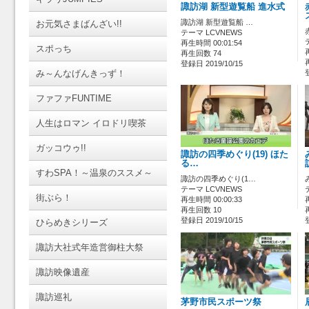
諏訪湖 新型遊覧船 進水式
諏訪湖 新型遊覧船 …
お元気さまばんざい!!
テーマ LCVNEWS
再生時間 00:01:54
スポっち
再生回数 74
登録日 2019/10/15
み～んなげんきっず！
ファファFUNTIME
人生はロマン イロドリ喫茶
ガッコウゥ!!
諏訪の四季めぐり(19) ほた
る…
すわSPA！～温泉のススメ～
諏訪の四季めぐり(1…
テーマ LCVNEWS
街ぶら！
再生時間 00:00:33
再生回数 10
登録日 2019/10/15
ひらめきシリーズ
諏訪大社式年造営御柱大祭
諏訪映像遺産
諏訪巡礼
茅野市民スポーツ祭