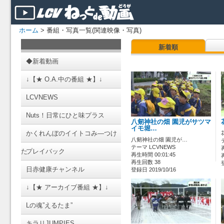
ホーム
> 番組・写真一覧(関連映像・写真)
新着順
◆新着動画
↓【★ O.A.中の番組 ★】↓
LCVNEWS
Nuts！日常にひと味プラス
八剱神社の畑 園児がサツマ
イモ堀…
かくれんぼのイイトコみ―つけ
八剱神社の畑 園児が…
テーマ LCVNEWS
た
プレイバック
再生時間 00:01:45
再生回数 38
日赤健康チャンネル
登録日 2019/10/16
↓【★ アーカイブ番組 ★】↓
Lの魂”えるたま”
キラリJUMPIES