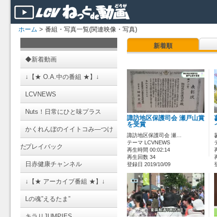
ホーム
> 番組・写真一覧(関連映像・写真)
新着順
◆新着動画
↓【★ O.A.中の番組 ★】↓
LCVNEWS
Nuts！日常にひと味プラス
諏訪地区保護司会 瀬戸山賞
を受賞
かくれんぼのイイトコみ―つけ
諏訪地区保護司会 瀬…
テーマ LCVNEWS
た
プレイバック
再生時間 00:02:14
再生回数 34
日赤健康チャンネル
登録日 2019/10/09
↓【★ アーカイブ番組 ★】↓
Lの魂”えるたま”
キラリJUMPIES