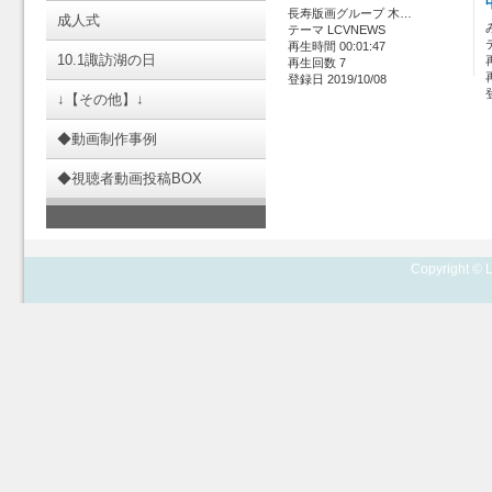
長寿版画グループ 木…
成人式
テーマ LCVNEWS
再生時間 00:01:47
10.1諏訪湖の日
再生回数 7
登録日 2019/10/08
↓【その他】↓
◆動画制作事例
◆視聴者動画投稿BOX
Copyright © L