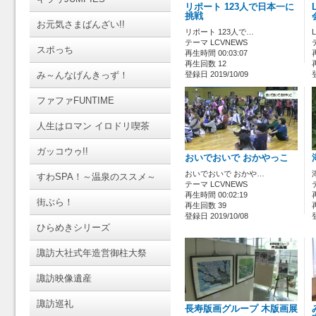
リポート 123人で日本一に
挑戦
お元気さまばんざい!!
リポート 123人で…
テーマ LCVNEWS
スポっち
再生時間 00:03:07
再生回数 12
み～んなげんきっず！
登録日 2019/10/09
ファファFUNTIME
人生はロマン イロドリ喫茶
ガッコウゥ!!
おいでおいで おかやっこ
おいでおいで おかや…
すわSPA！～温泉のススメ～
テーマ LCVNEWS
再生時間 00:02:19
街ぶら！
再生回数 39
登録日 2019/10/08
ひらめきシリーズ
諏訪大社式年造営御柱大祭
諏訪映像遺産
諏訪巡礼
長寿版画グループ 木版画展