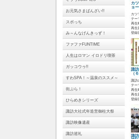
カツ
ョー
お元気さまばんざい!!
カツ
テーマ
スポっち
再生時
再生回
み～んなげんきっず！
登録日 
ファファFUNTIME
人生はロマン イロドリ喫茶
ガッコウゥ!!
諏訪
（６
すわSPA！～温泉のススメ～
諏訪
テーマ
街ぶら！
再生時
再生回
登録日 
ひらめきシリーズ
諏訪大社式年造営御柱大祭
諏訪映像遺産
諏訪巡礼
諏訪