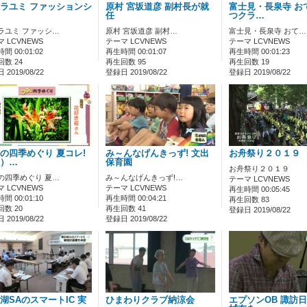
ラユミ ファッションシ
原村 宮坂道彦 副村長が就
富士見・長泉寺 お
任
つクラ…
ラユミ ファッシ…
原村 宮坂道彦 副村…
富士見・長泉寺 おて…
 LCVNEWS
テーマ LCVNEWS
テーマ LCVNEWS
間 00:01:02
再生時間 00:01:07
再生時間 00:01:23
数 24
再生回数 95
再生回数 19
2019/08/22
登録日 2019/08/22
登録日 2019/08/22
の四季めぐり 夏コレ!
み～んなげんきっず! 文出
お舟祭り２０１９
）…
保育園
お舟祭り２０１９
の四季めぐり 夏…
み～んなげんきっず!…
テーマ LCVNEWS
 LCVNEWS
テーマ LCVNEWS
再生時間 00:05:45
間 00:01:10
再生時間 00:04:21
再生回数 83
数 20
再生回数 41
登録日 2019/08/22
2019/08/22
登録日 2019/08/22
湖SAのスマートIC 実
ひまわりクラブ納涼会
エプソンOB 諏訪