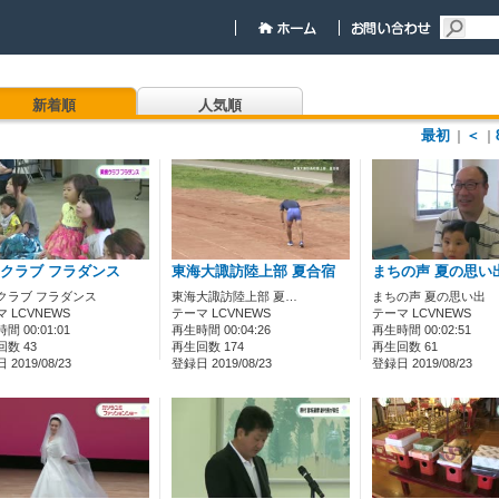
新着順
人気順
最初
＜
｜
｜
クラブ フラダンス
東海大諏訪陸上部 夏合宿
まちの声 夏の思い
クラブ フラダンス
東海大諏訪陸上部 夏…
まちの声 夏の思い出
 LCVNEWS
テーマ LCVNEWS
テーマ LCVNEWS
間 00:01:01
再生時間 00:04:26
再生時間 00:02:51
数 43
再生回数 174
再生回数 61
2019/08/23
登録日 2019/08/23
登録日 2019/08/23