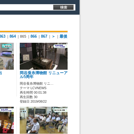
863
864
866
867
＞
最後
｜
｜865
｜
｜
｜
｜
出
岡谷蚕糸博物館 リニューア
ル5周年
岡谷蚕糸博物館 リニ…
テーマ LCVNEWS
再生時間 00:01:38
再生回数 30
登録日 2019/08/22