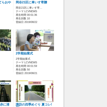
てらおや
岡谷21区に車いす寄贈
岡谷21区に車いす寄…
テーマ LCVNEWS
再生時間 00:01:36
再生回数 10
登録日 2019/08/22
2学期始業式
2学期始業式
テーマ LCVNEWS
再生時間 00:01:59
再生回数 50
登録日 2019/08/21
日赤に清
諏訪の四季めぐり 夏コレ!