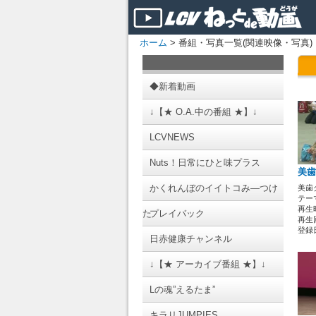
ホーム
> 番組・写真一覧(関連映像・写真)
◆新着動画
↓【★ O.A.中の番組 ★】↓
LCVNEWS
Nuts！日常にひと味プラス
美歯
かくれんぼのイイトコみ―つけ
美歯
テーマ
再生時
た
プレイバック
再生回
登録日 
日赤健康チャンネル
↓【★ アーカイブ番組 ★】↓
Lの魂”えるたま”
キラリJUMPIES