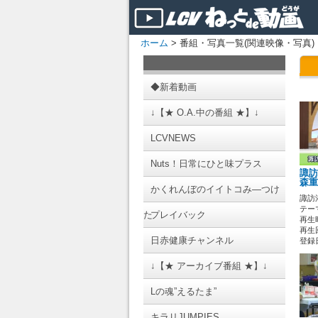
ホーム
> 番組・写真一覧(関連映像・写真)
◆新着動画
↓【★ O.A.中の番組 ★】↓
LCVNEWS
Nuts！日常にひと味プラス
諏訪
森重
かくれんぼのイイトコみ―つけ
諏訪湖
テーマ
た
プレイバック
再生時
再生回
日赤健康チャンネル
登録日 
↓【★ アーカイブ番組 ★】↓
Lの魂”えるたま”
キラリJUMPIES