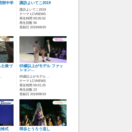
西部中学
諏訪よいてこ2019
諏訪よいてこ2019
テーマ LCVNEWS
再生時間 00:05:52
再生回数 56
登録日 2019/08/20
へ土俵づ
65歳以上がモデル ファッ
ション…
…
65歳以上がモデル …
テーマ LCVNEWS
再生時間 00:01:25
再生回数 23
登録日 2019/08/19
追悼式
岡谷とうろう流し