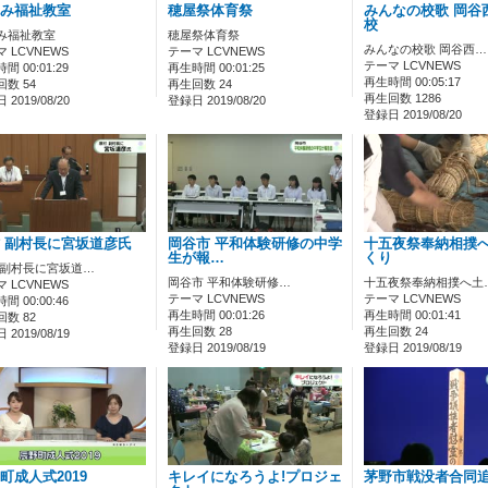
み福祉教室
穂屋祭体育祭
みんなの校歌 岡谷
校
み福祉教室
穂屋祭体育祭
みんなの校歌 岡谷西…
 LCVNEWS
テーマ LCVNEWS
テーマ LCVNEWS
間 00:01:29
再生時間 00:01:25
再生時間 00:05:17
数 54
再生回数 24
再生回数 1286
2019/08/20
登録日 2019/08/20
登録日 2019/08/20
 副村長に宮坂道彦氏
岡谷市 平和体験研修の中学
十五夜祭奉納相撲
生が報…
くり
 副村長に宮坂道…
岡谷市 平和体験研修…
十五夜祭奉納相撲へ土
 LCVNEWS
テーマ LCVNEWS
テーマ LCVNEWS
間 00:00:46
再生時間 00:01:26
再生時間 00:01:41
数 82
再生回数 28
再生回数 24
2019/08/19
登録日 2019/08/19
登録日 2019/08/19
町成人式2019
キレイになろうよ!プロジェ
茅野市戦没者合同