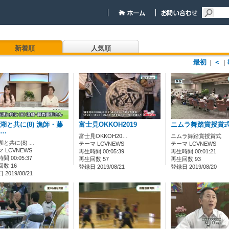
新着順
人気順
最初
＜
｜
｜
湖と共に(8) 漁師・藤
富士見OKKOH2019
ニムラ舞踏賞授賞
…
富士見OKKOH20…
ニムラ舞踏賞授賞式
と共に(8) …
テーマ LCVNEWS
テーマ LCVNEWS
 LCVNEWS
再生時間 00:05:39
再生時間 00:01:21
間 00:05:37
再生回数 57
再生回数 93
数 16
登録日 2019/08/21
登録日 2019/08/20
2019/08/21