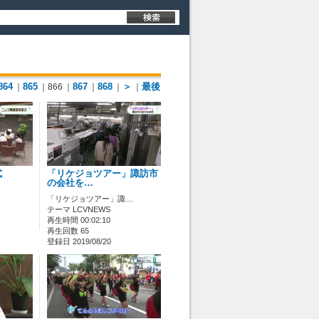
864
865
867
868
＞
最後
｜
｜866
｜
｜
｜
｜
式
「リケジョツアー」諏訪市
の会社を…
「リケジョツアー」諏…
テーマ LCVNEWS
再生時間 00:02:10
再生回数 65
登録日 2019/08/20