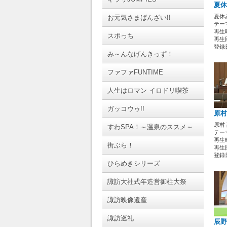
夏休
夏休
お元気さまばんざい!!
テーマ
再生時
スポっち
再生回
登録日 
み～んなげんきっず！
ファファFUNTIME
人生はロマン イロドリ喫茶
ガッコウゥ!!
原村
原村
すわSPA！～温泉のススメ～
テーマ
再生時
街ぶら！
再生回
登録日 
ひらめきシリーズ
諏訪大社式年造営御柱大祭
諏訪映像遺産
諏訪巡礼
辰野