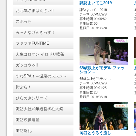
諏訪よいてこ2019
諏訪よいてこ2019
お元気さまばんざい!!
テーマ LCVNEWS
再生時間 00:05:52
スポっち
再生回数 56
登録日 2019/08/20
み～んなげんきっず！
ファファFUNTIME
人生はロマン イロドリ喫茶
ガッコウゥ!!
65歳以上がモデル ファッ
ション…
すわSPA！～温泉のススメ～
65歳以上がモデル …
テーマ LCVNEWS
街ぶら！
再生時間 00:01:25
再生回数 23
登録日 2019/08/19
ひらめきシリーズ
諏訪大社式年造営御柱大祭
諏訪映像遺産
諏訪巡礼
岡谷とうろう流し