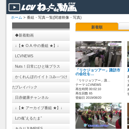
ホーム
> 番組・写真一覧(関連映像・写真)
新着順
◆新着動画
↓【★ O.A.中の番組 ★】↓
LCVNEWS
Nuts！日常にひと味プラス
「リケジョツアー」諏訪市
の会社を…
かくれんぼのイイトコみ―つけ
「リケジョツアー」諏…
テーマ LCVNEWS
た
プレイバック
再生時間 00:02:10
再生回数 65
日赤健康チャンネル
登録日 2019/08/20
↓【★ アーカイブ番組 ★】↓
Lの魂”えるたま”
キラリJUMPIES