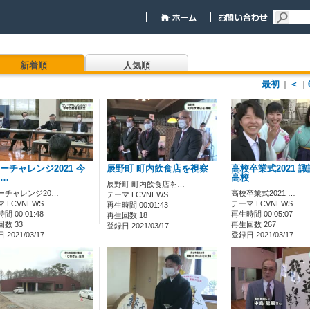
新着順
人気順
最初
＜
｜
｜
ーチャレンジ2021 今
辰野町 町内飲食店を視察
高校卒業式2021 
…
高校
辰野町 町内飲食店を…
ーチャレンジ20…
高校卒業式2021 …
テーマ LCVNEWS
 LCVNEWS
テーマ LCVNEWS
再生時間 00:01:43
間 00:01:48
再生時間 00:05:07
再生回数 18
数 33
再生回数 267
登録日 2021/03/17
2021/03/17
登録日 2021/03/17