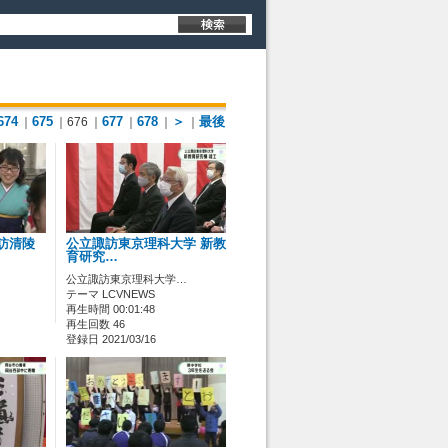
674
675
677
678
＞
最後
｜
｜676
｜
｜
｜
｜
諏訪清陵
公立諏訪東京理科大学 新教
育研究…
公立諏訪東京理科大学…
テーマ LCVNEWS
再生時間 00:01:48
再生回数 46
登録日 2021/03/16