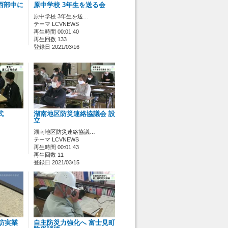
西部中に
原中学校 3年生を送る会
原中学校 3年生を送…
テーマ LCVNEWS
再生時間 00:01:40
再生回数 133
登録日 2021/03/16
式
湖南地区防災連絡協議会 設
立
湖南地区防災連絡協議…
テーマ LCVNEWS
再生時間 00:01:43
再生回数 11
登録日 2021/03/15
諏訪実業
自主防災力強化へ 富士見町