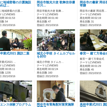
に地域密着の介護施設
岡谷市観光大使 歌舞伎俳優
岡谷市の書家 岡谷
めば…
市川…
寄贈
に地域密着の介護…
岡谷市観光大使 歌舞…
岡谷市の書家 岡谷西…
 LCVNEWS
テーマ LCVNEWS
テーマ LCVNEWS
間 00:01:53
再生時間 00:01:40
再生時間 00:02:19
数 54
再生回数 47
再生回数 31
2021/03/16
登録日 2021/03/16
登録日 2021/03/16
卒業式2021 諏訪二葉
城北小学校 タイムカプセル
春宮一 建て方発会
を封印
春宮一 建て方発会式
業式2021 …
城北小学校 タイムカ…
テーマ LCVNEWS
 LCVNEWS
テーマ LCVNEWS
再生時間 00:01:29
間 00:05:11
再生時間 00:02:24
再生回数 45
数 1235
再生回数 160
登録日 2021/03/15
2021/03/16
登録日 2021/03/15
エンス体験プログラム
岡谷市有害鳥獣対策実施隊
高校卒業式2021 