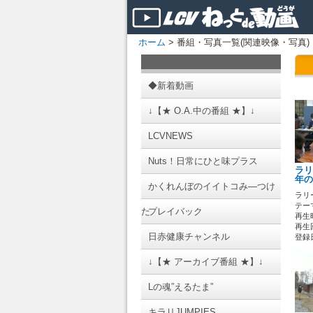
ホーム
> 番組・写真一覧(関連映像・写真)
◆新着動画
↓【★ O.A.中の番組 ★】↓
LCVNEWS
Nuts！日常にひと味プラス
ラリ
年の
かくれんぼのイイトコみ―つけ
ラリ
テーマ
た
プレイバック
再生時
再生回
日赤健康チャンネル
登録日 
↓【★ アーカイブ番組 ★】↓
Lの魂”えるたま”
キラリJUMPIES