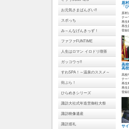
原村
「ひ
お元気さまばんざい!!
原村
テーマ
スポっち
再生時
再生回
み～んなげんきっず！
登録日 
ファファFUNTIME
人生はロマン イロドリ喫茶
ガッコウゥ!!
高校
高校
すわSPA！～温泉のススメ～
高校卒
テーマ
街ぶら！
再生時
再生回
登録日 
ひらめきシリーズ
諏訪大社式年造営御柱大祭
諏訪映像遺産
諏訪巡礼
サイ