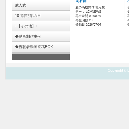
岡谷南
成人式
夏の高校野球 地元校…
テーマ LCVNEWS
10.1諏訪湖の日
再生時間 00:00:39
再生回数 23
登録日 2026/07/07
↓【その他】↓
◆動画制作事例
◆視聴者動画投稿BOX
Copyright © L