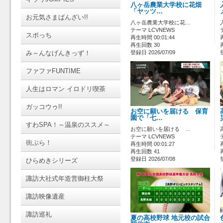
八ヶ岳農業大学校に花畑
「ヤッツ…
お元気さまばんざい!!
八ヶ岳農業大学校に花…
テーマ LCVNEWS
スポっち
再生時間 00:01:44
再生回数 30
み～んなげんきっず！
登録日 2026/07/09
ファファFUNTIME
人生はロマン イロドリ喫茶
ガッコウゥ!!
お空に願いを届ける 保育
園で「七…
すわSPA！～温泉のススメ～
お空に願いを届ける …
テーマ LCVNEWS
街ぶら！
再生時間 00:01:27
再生回数 41
登録日 2026/07/08
ひらめきシリーズ
諏訪大社式年造営御柱大祭
諏訪映像遺産
諏訪巡礼
夏の高校野球 地元校の試合