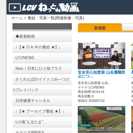
ホーム
> 番組・写真一覧(関連映像・写真)
新着順
◆新着動画
↓【★ O.A.中の番組 ★】↓
LCVNEWS
Nuts！日常にひと味プラス
安全安心知恵袋 山岳遭難防
止につ…
かくれんぼのイイトコみ―つけ
安全安心知恵袋 山岳…
テーマ LCVNEWS
た
プレイバック
再生時間 00:04:18
再生回数 8
日赤健康チャンネル
登録日 2026/07/10
↓【★ アーカイブ番組 ★】↓
Lの魂”えるたま”
キラリJUMPIES