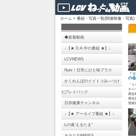
ホーム
> 番組・写真一覧(関連映像・写真)
◆新着動画
↓【★ O.A.中の番組 ★】↓
LCVNEWS
Nuts！日常にひと味プラス
「リ
の会
かくれんぼのイイトコみ―つけ
「リ
テーマ
た
プレイバック
再生時
再生回
日赤健康チャンネル
登録日 
↓【★ アーカイブ番組 ★】↓
Lの魂”えるたま”
キラリJUMPIES