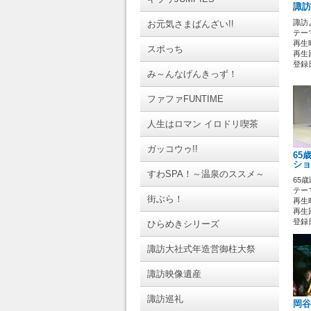
諏訪
諏訪
お元気さまばんざい!!
テーマ
再生時
スポっち
再生回
登録日 
み～んなげんきっず！
ファファFUNTIME
人生はロマン イロドリ喫茶
ガッコウゥ!!
65
ショ
すわSPA！～温泉のススメ～
65
テーマ
街ぶら！
再生時
再生回
登録日 
ひらめきシリーズ
諏訪大社式年造営御柱大祭
諏訪映像遺産
諏訪巡礼
岡谷