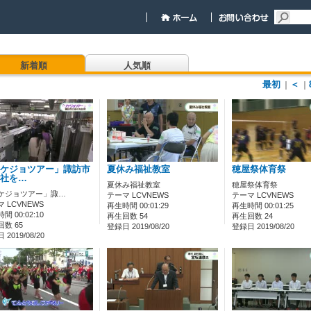
新着順
人気順
最初
＜
｜
｜
ケジョツアー」諏訪市
夏休み福祉教室
穂屋祭体育祭
社を…
夏休み福祉教室
穂屋祭体育祭
ケジョツアー」諏…
テーマ LCVNEWS
テーマ LCVNEWS
 LCVNEWS
再生時間 00:01:29
再生時間 00:01:25
間 00:02:10
再生回数 54
再生回数 24
数 65
登録日 2019/08/20
登録日 2019/08/20
2019/08/20