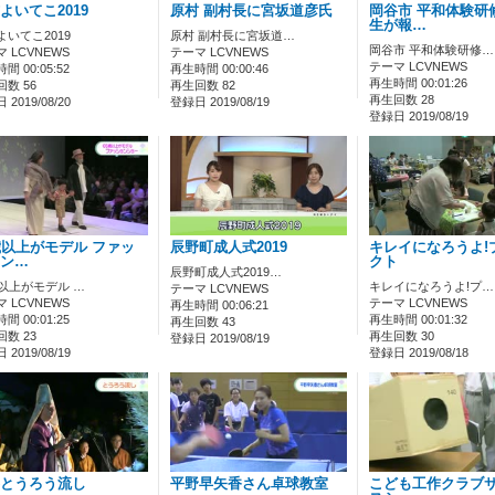
よいてこ2019
原村 副村長に宮坂道彦氏
岡谷市 平和体験研
生が報…
よいてこ2019
原村 副村長に宮坂道…
岡谷市 平和体験研修…
 LCVNEWS
テーマ LCVNEWS
テーマ LCVNEWS
間 00:05:52
再生時間 00:00:46
再生時間 00:01:26
数 56
再生回数 82
再生回数 28
2019/08/20
登録日 2019/08/19
登録日 2019/08/19
歳以上がモデル ファッ
辰野町成人式2019
キレイになろうよ!
ン…
クト
辰野町成人式2019…
歳以上がモデル …
キレイになろうよ!プ…
テーマ LCVNEWS
 LCVNEWS
テーマ LCVNEWS
再生時間 00:06:21
間 00:01:25
再生時間 00:01:32
再生回数 43
数 23
再生回数 30
登録日 2019/08/19
2019/08/19
登録日 2019/08/18
とうろう流し
平野早矢香さん卓球教室
こども工作クラブ