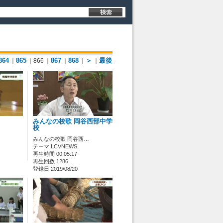
864
865
867
868
＞
最後
｜
｜866
｜
｜
｜
｜
みんなの校歌 岡谷西部中学
校
みんなの校歌 岡谷西…
テーマ LCVNEWS
再生時間 00:05:17
再生回数 1286
登録日 2019/08/20