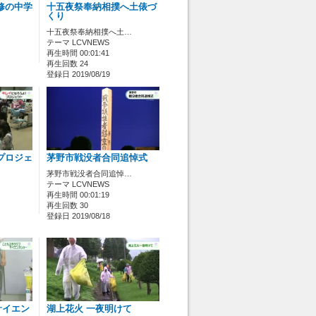
修の中学
十五夜祭奉納相撲へ土俵づ
くり
十五夜祭奉納相撲へ土…
テーマ LCVNEWS
再生時間 00:01:41
再生回数 24
登録日 2019/08/19
プロジェ
茅野市戦没者合同追悼式
茅野市戦没者合同追悼…
テーマ LCVNEWS
再生時間 00:01:19
再生回数 30
登録日 2019/08/18
サイエン
湖上花火 一夜明けて