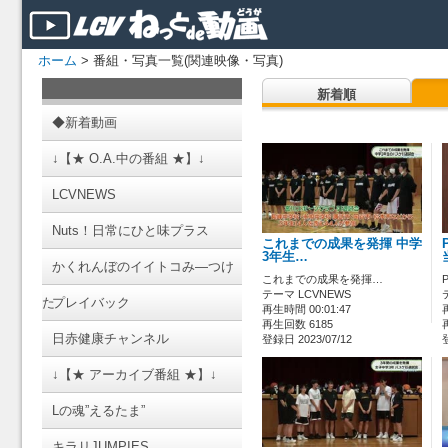
ホーム
> 番組・写真一覧(関連映像・写真)
新着順
◆新着動画
↓【★ O.A.中の番組 ★】↓
LCVNEWS
Nuts！日常にひと味プラス
これまでの成果を発揮 中学
3年生…
かくれんぼのイイトコみ―つけ
これまでの成果を発揮…
テーマ LCVNEWS
た
プレイバック
再生時間 00:01:47
再生回数 6185
日赤健康チャンネル
登録日 2023/07/12
↓【★ アーカイブ番組 ★】↓
Lの魂”えるたま”
キラリJUMPIES