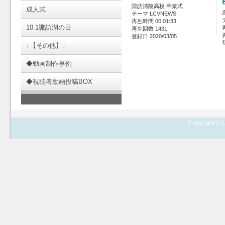
諏訪清陵高校 卒業式
成人式
テーマ LCVNEWS
再生時間 00:01:33
10.1諏訪湖の日
再生回数 1431
登録日 2020/03/05
↓【その他】↓
◆動画制作事例
◆視聴者動画投稿BOX
Copyright © L