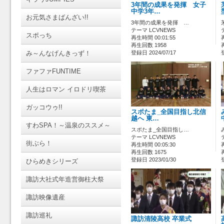
3年間の成果を発揮 女子
中学3年…
お元気さまばんざい!!
3年間の成果を発揮 …
テーマ LCVNEWS
スポっち
再生時間 00:01:55
再生回数 1958
み～んなげんきっず！
登録日 2024/07/17
ファファFUNTIME
人生はロマン イロドリ喫茶
ガッコウゥ!!
スポたま_全国目指し北信
越へ 東…
すわSPA！～温泉のススメ～
スポたま_全国目指し…
テーマ LCVNEWS
街ぶら！
再生時間 00:05:30
再生回数 1675
登録日 2023/01/30
ひらめきシリーズ
諏訪大社式年造営御柱大祭
諏訪映像遺産
諏訪巡礼
諏訪清陵高校 卒業式