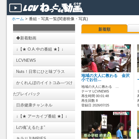
ホーム
> 番組・写真一覧(関連映像・写真)
新着順
◆新着動画
↓【★ O.A.中の番組 ★】↓
LCVNEWS
Nuts！日常にひと味プラス
地域の大人に教わる 金沢
小でお仕…
かくれんぼのイイトコみ―つけ
地域の大人に教わる …
テーマ LCVNEWS
た
プレイバック
再生時間 00:01:48
再生回数 8
日赤健康チャンネル
登録日 2026/07/25
↓【★ アーカイブ番組 ★】↓
Lの魂”えるたま”
キラリJUMPIES