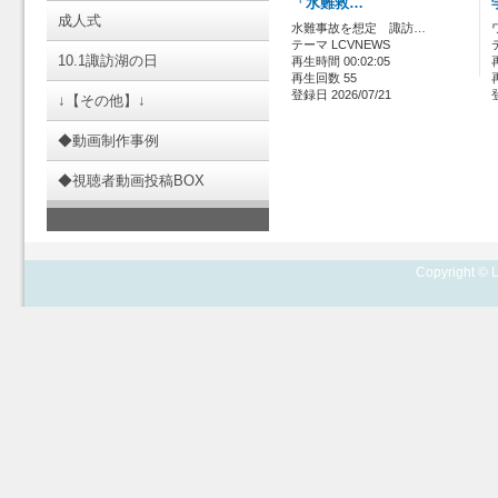
「水難救…
成人式
水難事故を想定 諏訪…
テーマ LCVNEWS
10.1諏訪湖の日
再生時間 00:02:05
再生回数 55
登録日 2026/07/21
↓【その他】↓
◆動画制作事例
◆視聴者動画投稿BOX
Copyright © L