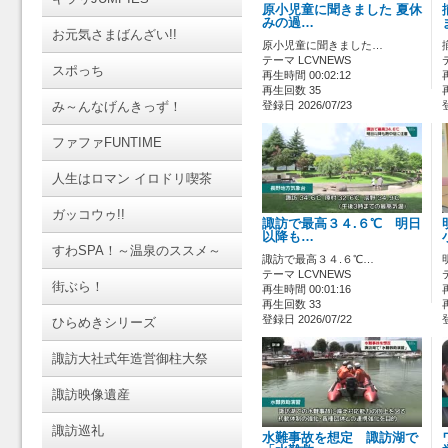
原小児童に聞きました 夏休
みの過…
お元気さまばんざい!!
原小児童に聞きました…
テーマ LCVNEWS
スポっち
再生時間 00:02:12
再生回数 35
み～んなげんきっず！
登録日 2026/07/23
ファファFUNTIME
人生はロマン イロドリ喫茶
ガッコウゥ!!
諏訪で最高３４.６℃ 明日
以降も…
すわSPA！～温泉のススメ～
諏訪で最高３４.６℃…
テーマ LCVNEWS
街ぶら！
再生時間 00:01:16
再生回数 33
登録日 2026/07/22
ひらめきシリーズ
諏訪大社式年造営御柱大祭
諏訪映像遺産
諏訪巡礼
水難事故を想定 諏訪湖で