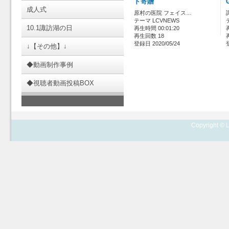
ド寄贈
成人式
原村の医院 フェイス…
テーマ LCVNEWS
10.1諏訪湖の日
再生時間 00:01:20
再生回数 18
登録日 2020/05/24
↓【その他】↓
◆動画制作事例
◆視聴者動画投稿BOX
Copyright © L