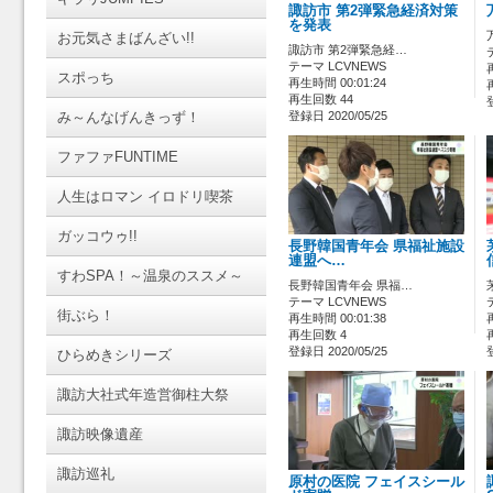
諏訪市 第2弾緊急経済対策
を発表
お元気さまばんざい!!
諏訪市 第2弾緊急経…
テーマ LCVNEWS
スポっち
再生時間 00:01:24
再生回数 44
み～んなげんきっず！
登録日 2020/05/25
ファファFUNTIME
人生はロマン イロドリ喫茶
ガッコウゥ!!
長野韓国青年会 県福祉施設
連盟へ…
すわSPA！～温泉のススメ～
長野韓国青年会 県福…
テーマ LCVNEWS
街ぶら！
再生時間 00:01:38
再生回数 4
登録日 2020/05/25
ひらめきシリーズ
諏訪大社式年造営御柱大祭
諏訪映像遺産
諏訪巡礼
原村の医院 フェイスシール