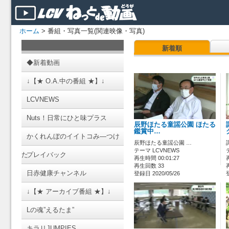
ホーム
> 番組・写真一覧(関連映像・写真)
新着順
◆新着動画
↓【★ O.A.中の番組 ★】↓
LCVNEWS
Nuts！日常にひと味プラス
辰野ほたる童謡公園 ほたる
鑑賞中…
かくれんぼのイイトコみ―つけ
辰野ほたる童謡公園 …
テーマ LCVNEWS
た
プレイバック
再生時間 00:01:27
再生回数 33
日赤健康チャンネル
登録日 2020/05/26
↓【★ アーカイブ番組 ★】↓
Lの魂”えるたま”
キラリJUMPIES