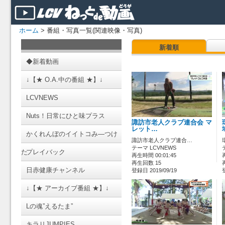
ホーム
> 番組・写真一覧(関連映像・写真)
新着順
◆新着動画
↓【★ O.A.中の番組 ★】↓
LCVNEWS
Nuts！日常にひと味プラス
諏訪市老人クラブ連合会 マ
レット…
かくれんぼのイイトコみ―つけ
諏訪市老人クラブ連合…
テーマ LCVNEWS
た
プレイバック
再生時間 00:01:45
再生回数 15
日赤健康チャンネル
登録日 2019/09/19
↓【★ アーカイブ番組 ★】↓
Lの魂”えるたま”
キラリJUMPIES