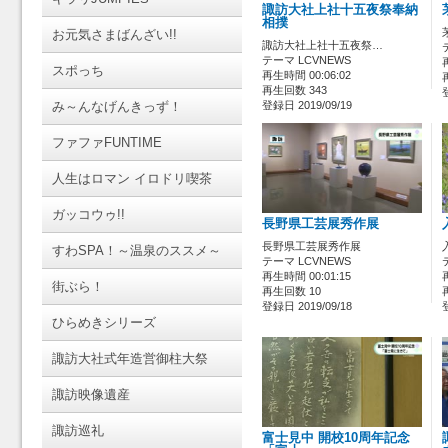
諏訪大社上社十五夜祭奉納
相撲
お元気さまばんざい!!
諏訪大社上社十五夜祭…
テーマ LCVNEWS
スポっち
再生時間 00:06:02
再生回数 343
み～んなげんきっず！
登録日 2019/09/19
ファファFUNTIME
人生はロマン イロドリ喫茶
ガッコウゥ!!
長野県工芸展秀作展
長野県工芸展秀作展
すわSPA！～温泉のススメ～
テーマ LCVNEWS
再生時間 00:01:15
街ぶら！
再生回数 10
登録日 2019/09/18
ひらめきシリーズ
諏訪大社式年造営御柱大祭
諏訪映像遺産
諏訪巡礼
富士見中 開校10周年記念