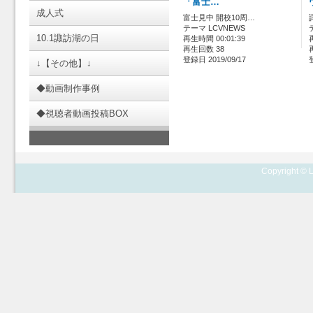
「富士…
成人式
富士見中 開校10周…
テーマ LCVNEWS
10.1諏訪湖の日
再生時間 00:01:39
再生回数 38
登録日 2019/09/17
↓【その他】↓
◆動画制作事例
◆視聴者動画投稿BOX
Copyright © L