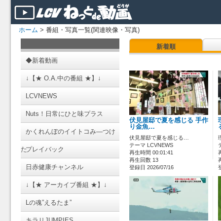
ホーム
> 番組・写真一覧(関連映像・写真)
新着順
◆新着動画
↓【★ O.A.中の番組 ★】↓
LCVNEWS
Nuts！日常にひと味プラス
伏見屋邸で夏を感じる 手作
り金魚…
かくれんぼのイイトコみ―つけ
伏見屋邸で夏を感じる…
テーマ LCVNEWS
た
プレイバック
再生時間 00:01:41
再生回数 13
日赤健康チャンネル
登録日 2026/07/16
↓【★ アーカイブ番組 ★】↓
Lの魂”えるたま”
キラリJUMPIES