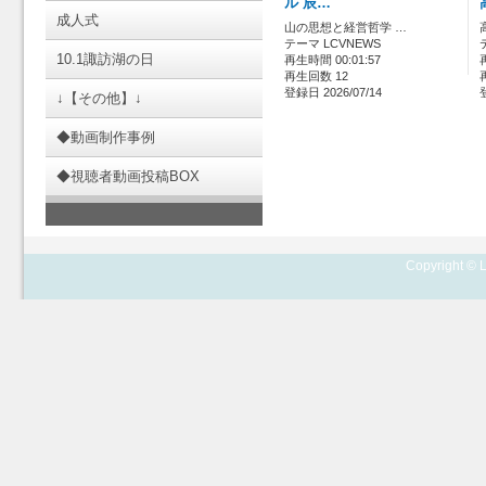
ル 辰…
成人式
山の思想と経営哲学 …
テーマ LCVNEWS
10.1諏訪湖の日
再生時間 00:01:57
再生回数 12
登録日 2026/07/14
↓【その他】↓
◆動画制作事例
◆視聴者動画投稿BOX
Copyright © L