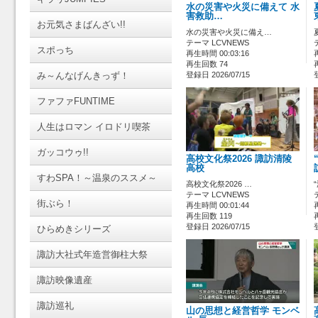
水の災害や火災に備えて 水
害救助…
お元気さまばんざい!!
水の災害や火災に備え…
テーマ LCVNEWS
スポっち
再生時間 00:03:16
再生回数 74
み～んなげんきっず！
登録日 2026/07/15
ファファFUNTIME
人生はロマン イロドリ喫茶
ガッコウゥ!!
高校文化祭2026 諏訪清陵
高校
すわSPA！～温泉のススメ～
高校文化祭2026 …
テーマ LCVNEWS
街ぶら！
再生時間 00:01:44
再生回数 119
登録日 2026/07/15
ひらめきシリーズ
諏訪大社式年造営御柱大祭
諏訪映像遺産
諏訪巡礼
山の思想と経営哲学 モンベ