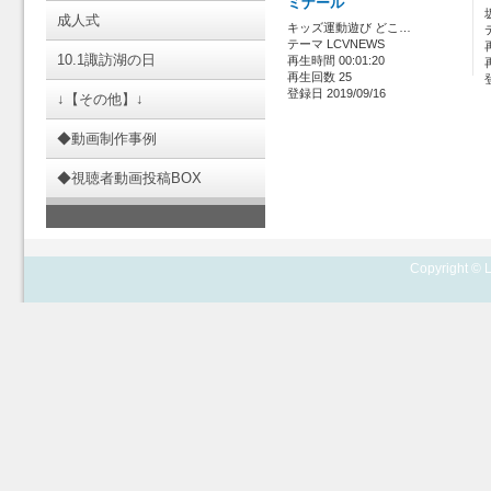
ミナール
成人式
キッズ運動遊び どこ…
テーマ LCVNEWS
10.1諏訪湖の日
再生時間 00:01:20
再生回数 25
登録日 2019/09/16
↓【その他】↓
◆動画制作事例
◆視聴者動画投稿BOX
Copyright © L