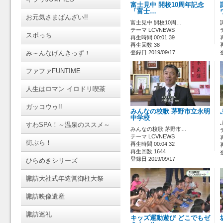
富士見中 開校10周年記念
「富士…
お元気さまばんざい!!
富士見中 開校10周…
テーマ LCVNEWS
スポっち
再生時間 00:01:39
再生回数 38
み～んなげんきっず！
登録日 2019/09/17
ファファFUNTIME
人生はロマン イロドリ喫茶
ガッコウゥ!!
みんなの校歌 茅野市立永明
中学校
すわSPA！～温泉のススメ～
みんなの校歌 茅野市…
テーマ LCVNEWS
街ぶら！
再生時間 00:04:32
再生回数 1644
登録日 2019/09/17
ひらめきシリーズ
諏訪大社式年造営御柱大祭
諏訪映像遺産
諏訪巡礼
キッズ運動遊び どこでもゼ