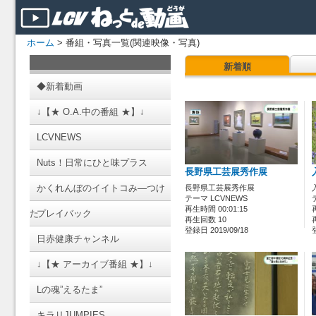
ホーム
> 番組・写真一覧(関連映像・写真)
新着順
◆新着動画
↓【★ O.A.中の番組 ★】↓
LCVNEWS
Nuts！日常にひと味プラス
長野県工芸展秀作展
かくれんぼのイイトコみ―つけ
長野県工芸展秀作展
テーマ LCVNEWS
再生時間 00:01:15
た
プレイバック
再生回数 10
登録日 2019/09/18
日赤健康チャンネル
↓【★ アーカイブ番組 ★】↓
Lの魂”えるたま”
キラリJUMPIES