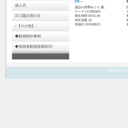
(5)…
成人式
諏訪の四季めぐり 夏…
テーマ LCVNEWS
10.1諏訪湖の日
再生時間 00:01:06
再生回数 22
登録日 2019/08/21
↓【その他】↓
◆動画制作事例
◆視聴者動画投稿BOX
Copyright © L