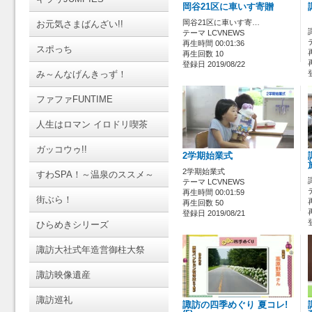
岡谷21区に車いす寄贈
岡谷21区に車いす寄…
お元気さまばんざい!!
テーマ LCVNEWS
再生時間 00:01:36
スポっち
再生回数 10
登録日 2019/08/22
み～んなげんきっず！
ファファFUNTIME
人生はロマン イロドリ喫茶
ガッコウゥ!!
2学期始業式
2学期始業式
すわSPA！～温泉のススメ～
テーマ LCVNEWS
再生時間 00:01:59
街ぶら！
再生回数 50
登録日 2019/08/21
ひらめきシリーズ
諏訪大社式年造営御柱大祭
諏訪映像遺産
諏訪巡礼
諏訪の四季めぐり 夏コレ!