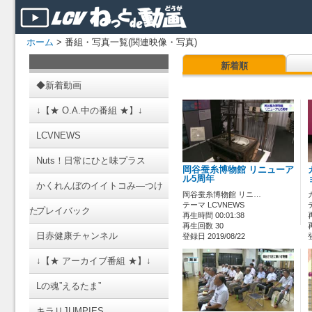
ホーム
> 番組・写真一覧(関連映像・写真)
新着順
◆新着動画
↓【★ O.A.中の番組 ★】↓
LCVNEWS
Nuts！日常にひと味プラス
岡谷蚕糸博物館 リニューア
ル5周年
かくれんぼのイイトコみ―つけ
岡谷蚕糸博物館 リニ…
テーマ LCVNEWS
た
プレイバック
再生時間 00:01:38
再生回数 30
日赤健康チャンネル
登録日 2019/08/22
↓【★ アーカイブ番組 ★】↓
Lの魂”えるたま”
キラリJUMPIES