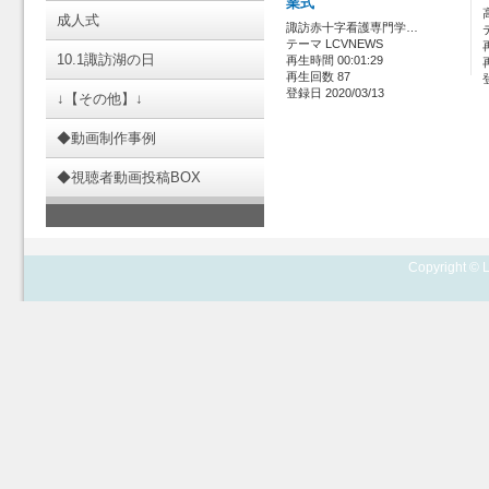
業式
成人式
諏訪赤十字看護専門学…
テーマ LCVNEWS
10.1諏訪湖の日
再生時間 00:01:29
再生回数 87
登録日 2020/03/13
↓【その他】↓
◆動画制作事例
◆視聴者動画投稿BOX
Copyright © L