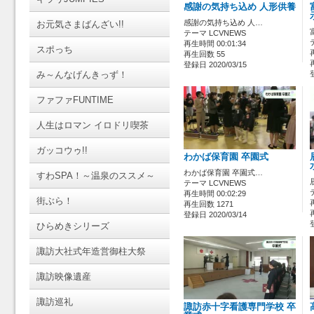
感謝の気持ち込め 人形供養
感謝の気持ち込め 人…
お元気さまばんざい!!
テーマ LCVNEWS
再生時間 00:01:34
スポっち
再生回数 55
登録日 2020/03/15
み～んなげんきっず！
ファファFUNTIME
人生はロマン イロドリ喫茶
ガッコウゥ!!
わかば保育園 卒園式
わかば保育園 卒園式…
すわSPA！～温泉のススメ～
テーマ LCVNEWS
再生時間 00:02:29
街ぶら！
再生回数 1271
登録日 2020/03/14
ひらめきシリーズ
諏訪大社式年造営御柱大祭
諏訪映像遺産
諏訪巡礼
諏訪赤十字看護専門学校 卒