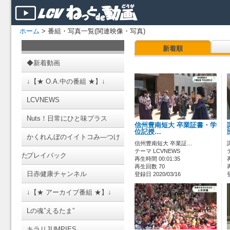
ホーム
> 番組・写真一覧(関連映像・写真)
新着順
◆新着動画
↓【★ O.A.中の番組 ★】↓
LCVNEWS
Nuts！日常にひと味プラス
信州豊南短大 卒業証書・学
位記授…
かくれんぼのイイトコみ―つけ
信州豊南短大 卒業証…
テーマ LCVNEWS
た
プレイバック
再生時間 00:01:35
再生回数 70
日赤健康チャンネル
登録日 2020/03/16
↓【★ アーカイブ番組 ★】↓
Lの魂”えるたま”
キラリJUMPIES