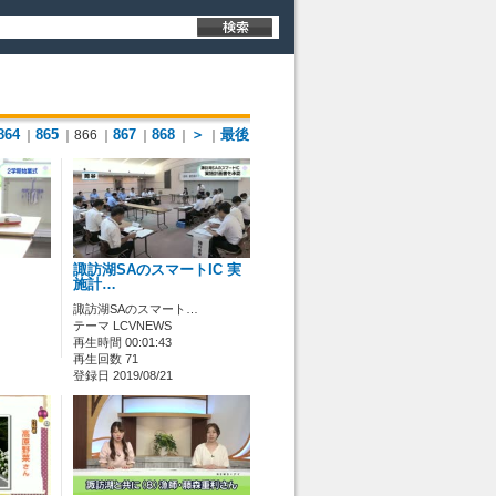
864
865
867
868
＞
最後
｜
｜866
｜
｜
｜
｜
諏訪湖SAのスマートIC 実
施計…
諏訪湖SAのスマート…
テーマ LCVNEWS
再生時間 00:01:43
再生回数 71
登録日 2019/08/21