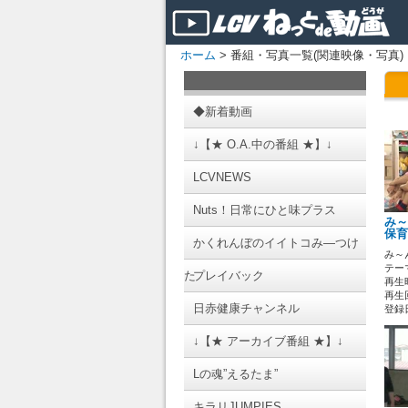
ホーム
> 番組・写真一覧(関連映像・写真)
◆新着動画
↓【★ O.A.中の番組 ★】↓
LCVNEWS
Nuts！日常にひと味プラス
み～
保育
かくれんぼのイイトコみ―つけ
み～
テーマ
た
プレイバック
再生時
再生回
日赤健康チャンネル
登録日 
↓【★ アーカイブ番組 ★】↓
Lの魂”えるたま”
キラリJUMPIES