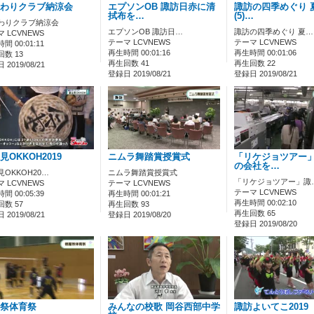
わりクラブ納涼会
エプソンOB 諏訪日赤に清
諏訪の四季めぐり 
拭布を…
(5)…
わりクラブ納涼会
エプソンOB 諏訪日…
諏訪の四季めぐり 夏…
 LCVNEWS
テーマ LCVNEWS
テーマ LCVNEWS
間 00:01:11
再生時間 00:01:16
再生時間 00:01:06
数 13
再生回数 41
再生回数 22
2019/08/21
登録日 2019/08/21
登録日 2019/08/21
見OKKOH2019
ニムラ舞踏賞授賞式
「リケジョツアー
の会社を…
見OKKOH20…
ニムラ舞踏賞授賞式
「リケジョツアー」諏
 LCVNEWS
テーマ LCVNEWS
テーマ LCVNEWS
間 00:05:39
再生時間 00:01:21
再生時間 00:02:10
数 57
再生回数 93
再生回数 65
2019/08/21
登録日 2019/08/20
登録日 2019/08/20
祭体育祭
みんなの校歌 岡谷西部中学
諏訪よいてこ2019