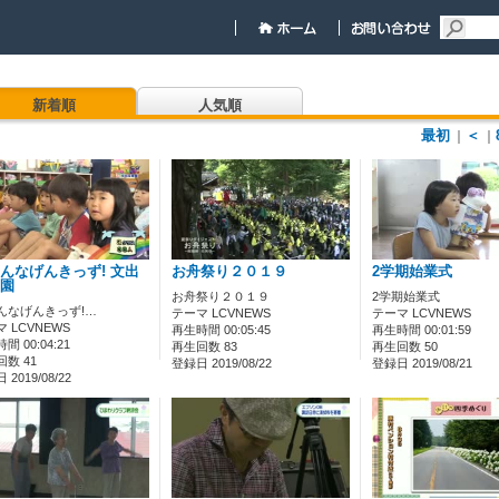
新着順
人気順
最初
＜
｜
｜
んなげんきっず! 文出
お舟祭り２０１９
2学期始業式
園
お舟祭り２０１９
2学期始業式
んなげんきっず!…
テーマ LCVNEWS
テーマ LCVNEWS
 LCVNEWS
再生時間 00:05:45
再生時間 00:01:59
間 00:04:21
再生回数 83
再生回数 50
数 41
登録日 2019/08/22
登録日 2019/08/21
2019/08/22