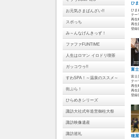
ひま
ひま
お元気さまばんざい!!
テーマ
再生時
スポっち
再生回
登録日 
み～んなげんきっず！
ファファFUNTIME
人生はロマン イロドリ喫茶
ガッコウゥ!!
富士
富士
すわSPA！～温泉のススメ～
テーマ
再生時
街ぶら！
再生回
登録日 
ひらめきシリーズ
諏訪大社式年造営御柱大祭
諏訪映像遺産
諏訪巡礼
穂屋