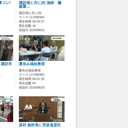
夏コレ!
諏訪湖と共に(8) 漁師・藤
森重…
諏訪湖と共に(8) …
テーマ LCVNEWS
再生時間 00:05:37
再生回数 16
登録日 2019/08/21
」諏訪市
夏休み福祉教室
夏休み福祉教室
…
テーマ LCVNEWS
再生時間 00:01:29
再生回数 54
登録日 2019/08/20
原村 副村長に宮坂道彦氏