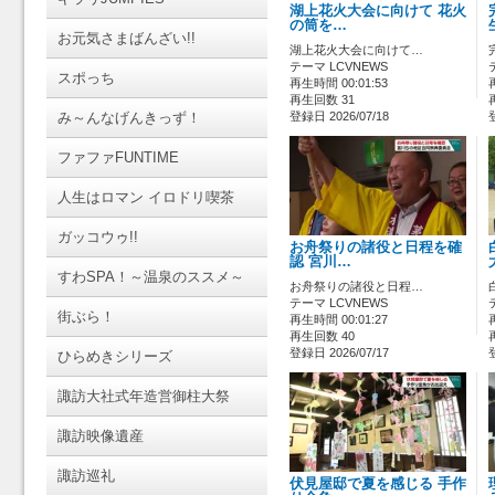
湖上花火大会に向けて 花火
の筒を…
お元気さまばんざい!!
湖上花火大会に向けて…
テーマ LCVNEWS
スポっち
再生時間 00:01:53
再生回数 31
み～んなげんきっず！
登録日 2026/07/18
ファファFUNTIME
人生はロマン イロドリ喫茶
ガッコウゥ!!
お舟祭りの諸役と日程を確
認 宮川…
すわSPA！～温泉のススメ～
お舟祭りの諸役と日程…
テーマ LCVNEWS
街ぶら！
再生時間 00:01:27
再生回数 40
登録日 2026/07/17
ひらめきシリーズ
諏訪大社式年造営御柱大祭
諏訪映像遺産
諏訪巡礼
伏見屋邸で夏を感じる 手作