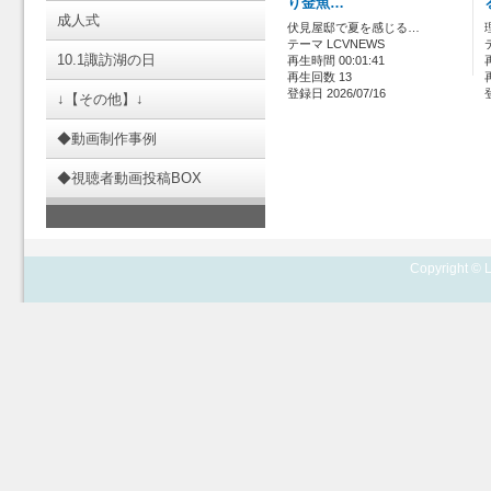
り金魚…
成人式
伏見屋邸で夏を感じる…
テーマ LCVNEWS
10.1諏訪湖の日
再生時間 00:01:41
再生回数 13
登録日 2026/07/16
↓【その他】↓
◆動画制作事例
◆視聴者動画投稿BOX
Copyright © L