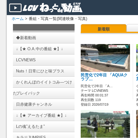
ホーム
> 番組・写真一覧(関連映像・写真)
新着順
◆新着動画
↓【★ O.A.中の番組 ★】↓
LCVNEWS
Nuts！日常にひと味プラス
民営化で2年目 「AQUAク
ラブ…
かくれんぼのイイトコみ―つけ
民営化で2年目 「A…
テーマ LCVNEWS
た
プレイバック
再生時間 00:01:37
再生回数 119
日赤健康チャンネル
登録日 2026/07/19
↓【★ アーカイブ番組 ★】↓
Lの魂”えるたま”
キラリJUMPIES