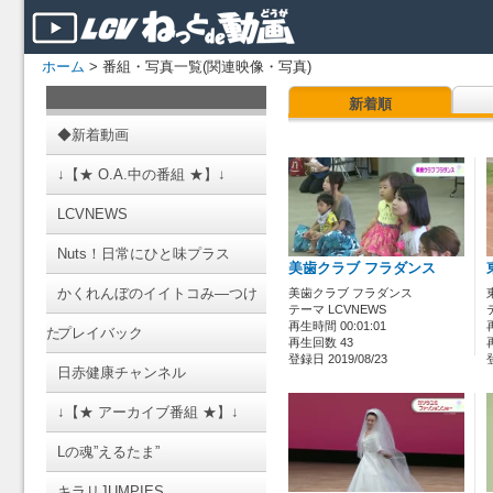
ホーム
> 番組・写真一覧(関連映像・写真)
新着順
◆新着動画
↓【★ O.A.中の番組 ★】↓
LCVNEWS
Nuts！日常にひと味プラス
美歯クラブ フラダンス
かくれんぼのイイトコみ―つけ
美歯クラブ フラダンス
テーマ LCVNEWS
再生時間 00:01:01
た
プレイバック
再生回数 43
登録日 2019/08/23
日赤健康チャンネル
↓【★ アーカイブ番組 ★】↓
Lの魂”えるたま”
キラリJUMPIES