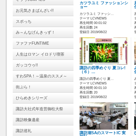
カツラユミ ファッションシ
ョー
お元気さまばんざい!!
カツラユミ ファッシ…
テーマ LCVNEWS
スポっち
再生時間 00:01:02
再生回数 24
み～んなげんきっず！
登録日 2019/08/22
ファファFUNTIME
人生はロマン イロドリ喫茶
ガッコウゥ!!
諏訪の四季めぐり 夏コレ!
（６）…
すわSPA！～温泉のススメ～
諏訪の四季めぐり 夏…
テーマ LCVNEWS
街ぶら！
再生時間 00:01:10
再生回数 20
登録日 2019/08/22
ひらめきシリーズ
諏訪大社式年造営御柱大祭
諏訪映像遺産
諏訪巡礼
諏訪湖SAのスマートIC 実