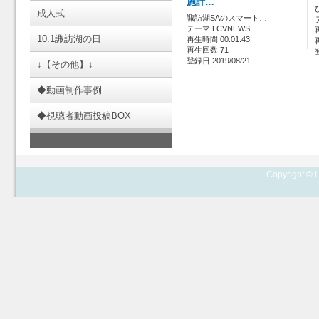
施計…
成人式
諏訪湖SAのスマート…
テーマ LCVNEWS
10.1諏訪湖の日
再生時間 00:01:43
再生回数 71
登録日 2019/08/21
↓【その他】↓
◆動画制作事例
◆視聴者動画投稿BOX
Copyright © L