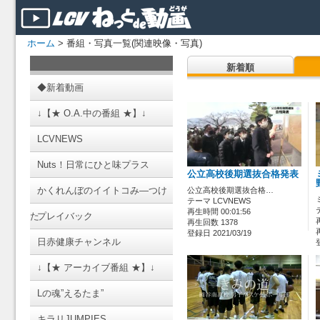
ホーム
> 番組・写真一覧(関連映像・写真)
新着順
◆新着動画
↓【★ O.A.中の番組 ★】↓
LCVNEWS
Nuts！日常にひと味プラス
公立高校後期選抜合格発表
かくれんぼのイイトコみ―つけ
公立高校後期選抜合格…
テーマ LCVNEWS
再生時間 00:01:56
た
プレイバック
再生回数 1378
登録日 2021/03/19
日赤健康チャンネル
↓【★ アーカイブ番組 ★】↓
Lの魂”えるたま”
キラリJUMPIES