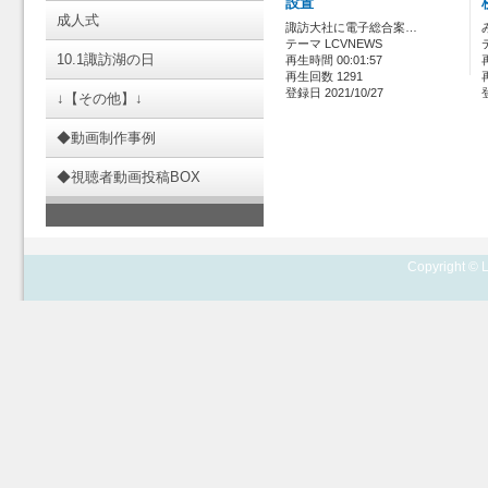
設置
成人式
諏訪大社に電子総合案…
テーマ LCVNEWS
10.1諏訪湖の日
再生時間 00:01:57
再生回数 1291
登録日 2021/10/27
↓【その他】↓
◆動画制作事例
◆視聴者動画投稿BOX
Copyright © L