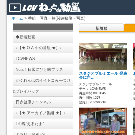
ホーム
> 番組・写真一覧(関連映像・写真)
新着順
◆新着動画
↓【★ O.A.中の番組 ★】↓
LCVNEWS
Nuts！日常にひと味プラス
スタジオプルミエール 発表
会に向…
かくれんぼのイイトコみ―つけ
スタジオプルミエール…
テーマ LCVNEWS
た
プレイバック
再生時間 00:01:45
再生回数 1276
日赤健康チャンネル
登録日 2022/06/16
↓【★ アーカイブ番組 ★】↓
Lの魂”えるたま”
キラリJUMPIES