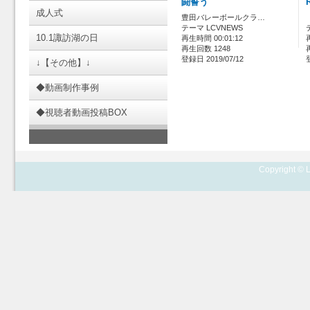
闘誓う
成人式
豊田バレーボールクラ…
テーマ LCVNEWS
10.1諏訪湖の日
再生時間 00:01:12
再生回数 1248
登録日 2019/07/12
↓【その他】↓
◆動画制作事例
◆視聴者動画投稿BOX
Copyright © L