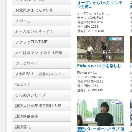
オープンから1ヵ月 マンモ
ウ万博…
お元気さまばんざい!!
オープンから1ヵ月 …
テーマ LCVNEWS
スポっち
再生時間 00:06:37
再生回数 1263
み～んなげんきっず！
登録日 2021/11/30
ファファFUNTIME
人生はロマン イロドリ喫茶
ガッコウゥ!!
Pickup e-バイクを楽しむ
Pickup e-バ…
すわSPA！～温泉のススメ～
テーマ LCVNEWS
再生時間 00:05:17
街ぶら！
再生回数 1254
登録日 2019/11/01
ひらめきシリーズ
諏訪大社式年造営御柱大祭
諏訪映像遺産
諏訪巡礼
豊田バレーボールクラブ 健