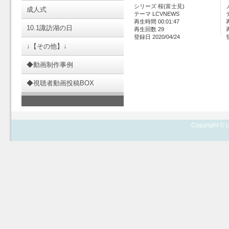
シリーズ 桜(富士見)
成人式
テーマ LCVNEWS
再生時間 00:01:47
10.1諏訪湖の日
再生回数 29
登録日 2020/04/24
↓【その他】↓
◆動画制作事例
◆視聴者動画投稿BOX
Copyright © L