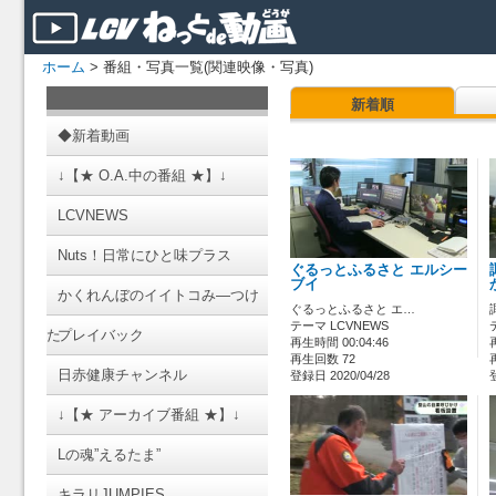
ホーム
> 番組・写真一覧(関連映像・写真)
新着順
◆新着動画
↓【★ O.A.中の番組 ★】↓
LCVNEWS
Nuts！日常にひと味プラス
ぐるっとふるさと エルシー
ブイ
かくれんぼのイイトコみ―つけ
ぐるっとふるさと エ…
テーマ LCVNEWS
た
プレイバック
再生時間 00:04:46
再生回数 72
日赤健康チャンネル
登録日 2020/04/28
↓【★ アーカイブ番組 ★】↓
Lの魂”えるたま”
キラリJUMPIES