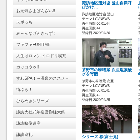
諏訪地区遭対協 登山自粛呼
びかけ…
お元気さまばんざい!!
諏訪地区遭対協 登山…
テーマ LCVNEWS
スポっち
再生時間 00:01:44
再生回数 44
み～んなげんきっず！
登録日 2020/04/26
ファファFUNTIME
人生はロマン イロドリ喫茶
ガッコウゥ!!
茅野市の味噌蔵 次亜塩素酸
水を寄贈
すわSPA！～温泉のススメ～
茅野市の味噌蔵 次亜…
テーマ LCVNEWS
街ぶら！
再生時間 00:01:41
再生回数 42
登録日 2020/04/25
ひらめきシリーズ
諏訪大社式年造営御柱大祭
諏訪映像遺産
諏訪巡礼
シリーズ 桜(富士見)