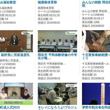
み福祉教室
穂屋祭体育祭
みんなの校歌 岡谷
校
み福祉教室
穂屋祭体育祭
みんなの校歌 岡谷西…
 LCVNEWS
テーマ LCVNEWS
テーマ LCVNEWS
間 00:01:29
再生時間 00:01:25
再生時間 00:05:17
数 54
再生回数 24
再生回数 1286
2019/08/20
登録日 2019/08/20
登録日 2019/08/20
 副村長に宮坂道彦氏
岡谷市 平和体験研修の中学
十五夜祭奉納相撲
生が報…
くり
 副村長に宮坂道…
岡谷市 平和体験研修…
十五夜祭奉納相撲へ土
 LCVNEWS
テーマ LCVNEWS
テーマ LCVNEWS
間 00:00:46
再生時間 00:01:26
再生時間 00:01:41
数 82
再生回数 28
再生回数 24
2019/08/19
登録日 2019/08/19
登録日 2019/08/19
町成人式2019
キレイになろうよ!プロジェ
茅野市戦没者合同