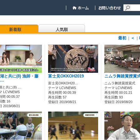
新着順
人気順
最初
＜
｜
｜
湖と共に(8) 漁師・藤
富士見OKKOH2019
ニムラ舞踏賞授賞
…
富士見OKKOH20…
ニムラ舞踏賞授賞式
と共に(8) …
テーマ LCVNEWS
テーマ LCVNEWS
 LCVNEWS
再生時間 00:05:39
再生時間 00:01:21
間 00:05:37
再生回数 57
再生回数 93
数 16
登録日 2019/08/21
登録日 2019/08/20
2019/08/21