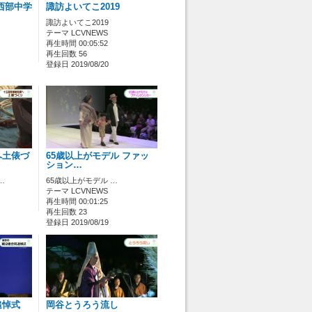
西部中学
諏訪よいてこ2019
諏訪よいてこ2019
テーマ LCVNEWS
再生時間 00:05:52
再生回数 56
登録日 2019/08/20
へ土俵づ
65歳以上がモデル ファッ
ション…
…
65歳以上がモデル …
テーマ LCVNEWS
再生時間 00:01:25
再生回数 23
登録日 2019/08/19
追悼式
岡谷とうろう流し