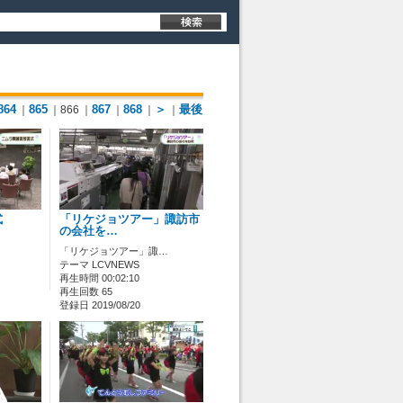
864
865
867
868
＞
最後
｜
｜866
｜
｜
｜
｜
式
「リケジョツアー」諏訪市
の会社を…
「リケジョツアー」諏…
テーマ LCVNEWS
再生時間 00:02:10
再生回数 65
登録日 2019/08/20