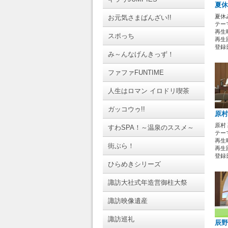
夏休
夏休
お元気さまばんざい!!
テーマ
再生時
スポっち
再生回
登録日 
み～んなげんきっず！
ファファFUNTIME
人生はロマン イロドリ喫茶
ガッコウゥ!!
原村
原村
すわSPA！～温泉のススメ～
テーマ
再生時
街ぶら！
再生回
登録日 
ひらめきシリーズ
諏訪大社式年造営御柱大祭
諏訪映像遺産
諏訪巡礼
辰野