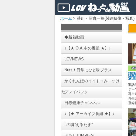
ホーム
> 番組・写真一覧(関連映像・写真)
◆新着動画
↓【★ O.A.中の番組 ★】↓
LCVNEWS
Nuts！日常にひと味プラス
諏訪
森重
かくれんぼのイイトコみ―つけ
諏訪湖
テーマ
た
プレイバック
再生時
再生回
日赤健康チャンネル
登録日 
↓【★ アーカイブ番組 ★】↓
Lの魂”えるたま”
キラリJUMPIES