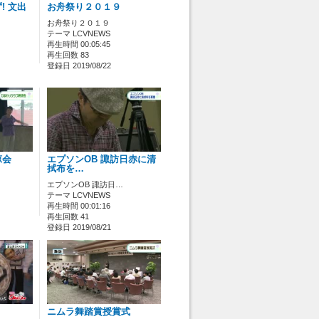
! 文出
お舟祭り２０１９
お舟祭り２０１９
テーマ LCVNEWS
再生時間 00:05:45
再生回数 83
登録日 2019/08/22
涼会
エプソンOB 諏訪日赤に清
拭布を…
エプソンOB 諏訪日…
テーマ LCVNEWS
再生時間 00:01:16
再生回数 41
登録日 2019/08/21
ニムラ舞踏賞授賞式