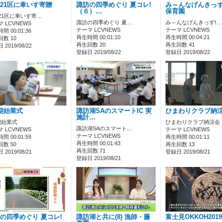
21区に車いす寄贈
諏訪の四季めぐり 夏コレ!
み～んなげんきっず
（６）…
保育園
21区に車いす寄…
諏訪の四季めぐり 夏…
み～んなげんきっず!…
 LCVNEWS
テーマ LCVNEWS
テーマ LCVNEWS
間 00:01:36
再生時間 00:01:10
再生時間 00:04:21
数 10
再生回数 20
再生回数 41
2019/08/22
登録日 2019/08/22
登録日 2019/08/22
期始業式
諏訪湖SAのスマートIC 実
ひまわりクラブ納
施計…
期始業式
ひまわりクラブ納涼会
諏訪湖SAのスマート…
 LCVNEWS
テーマ LCVNEWS
テーマ LCVNEWS
間 00:01:59
再生時間 00:01:11
再生時間 00:01:43
数 50
再生回数 13
再生回数 71
2019/08/21
登録日 2019/08/21
登録日 2019/08/21
の四季めぐり 夏コレ!
諏訪湖と共に(8) 漁師・藤
富士見OKKOH2019