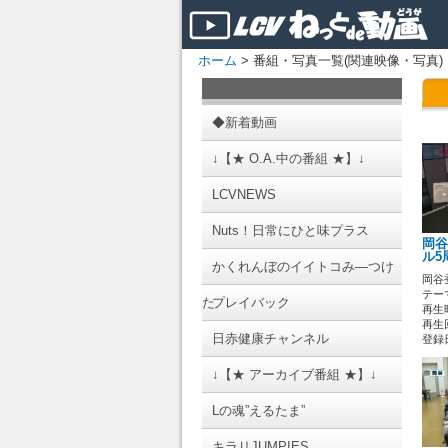
ホーム
> 番組・写真一覧(関連映像・写真)
◆新着動画
↓【★ O.A.中の番組 ★】↓
LCVNEWS
Nuts！日常にひと味プラス
岡谷
ル5
かくれんぼのイイトコみ―つけ
岡谷
テーマ
た
プレイバック
再生時
再生回
日赤健康チャンネル
登録日 
↓【★ アーカイブ番組 ★】↓
Lの魂”えるたま”
キラリJUMPIES