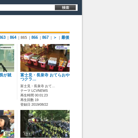
863
864
866
867
＞
最後
｜
｜865
｜
｜
｜
｜
村長が就
富士見・長泉寺 おてらおや
つクラ…
富士見・長泉寺 おて…
テーマ LCVNEWS
再生時間 00:01:23
再生回数 19
登録日 2019/08/22