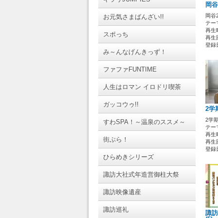
岡谷
岡谷
お元気さまばんざい!!
テーマ
再生時
スポっち
再生回
登録日 
み～んなげんきっず！
ファファFUNTIME
人生はロマン イロドリ喫茶
ガッコウゥ!!
2学
2学
すわSPA！～温泉のススメ～
テーマ
再生時
街ぶら！
再生回
登録日 
ひらめきシリーズ
諏訪大社式年造営御柱大祭
諏訪映像遺産
諏訪巡礼
諏訪