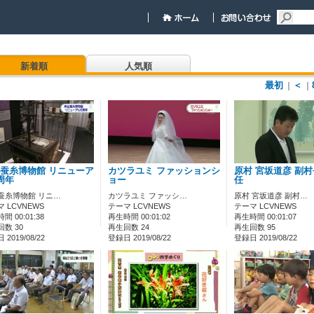
新着順
人気順
最初
＜
｜
｜
蚕糸博物館 リニューア
カツラユミ ファッションシ
原村 宮坂道彦 副
周年
ョー
任
蚕糸博物館 リニ…
カツラユミ ファッシ…
原村 宮坂道彦 副村…
 LCVNEWS
テーマ LCVNEWS
テーマ LCVNEWS
間 00:01:38
再生時間 00:01:02
再生時間 00:01:07
数 30
再生回数 24
再生回数 95
2019/08/22
登録日 2019/08/22
登録日 2019/08/22