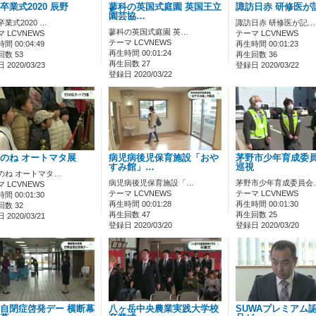
卒業式2020 辰野
蓼科の英国式庭園 英国王立
諏訪日赤 研修医が
園芸協…
業式2020 …
諏訪日赤 研修医が記…
蓼科の英国式庭園 英…
 LCVNEWS
テーマ LCVNEWS
テーマ LCVNEWS
間 00:04:49
再生時間 00:01:23
再生時間 00:01:24
数 53
再生回数 36
再生回数 27
2020/03/23
登録日 2020/03/22
登録日 2020/03/22
のね オートマタ展
病児病後児保育施設「おや
茅野市少年育成委員
すみ館」…
巡視
のね オートマタ…
病児病後児保育施設「…
茅野市少年育成委員会
 LCVNEWS
テーマ LCVNEWS
テーマ LCVNEWS
間 00:01:30
再生時間 00:01:28
再生時間 00:01:30
数 32
再生回数 47
再生回数 25
2020/03/21
登録日 2020/03/20
登録日 2020/03/20
自閉症啓発デー 横断幕
八ヶ岳中央農業実践大学校
SUWAプレミアム認