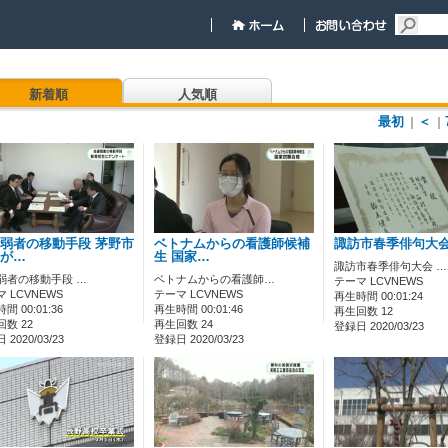
新着順
人気順
最初
＜
｜
｜
弱者の移動手段 茅野市
ベトナムからの看護師候補
諏訪市春季俳句大会
が…
生 国家…
諏訪市春季俳句大会 …
弱者の移動手段 …
ベトナムからの看護師…
テーマ LCVNEWS
 LCVNEWS
テーマ LCVNEWS
再生時間 00:01:24
間 00:01:36
再生時間 00:01:46
再生回数 12
数 22
再生回数 24
登録日 2020/03/23
2020/03/23
登録日 2020/03/23