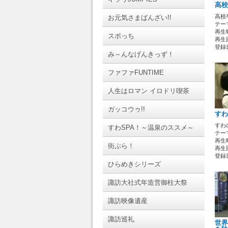
高校
高校卒
お元気さまばんざい!!
テーマ
再生時
スポっち
再生回
登録日 
み～んなげんきっず！
ファファFUNTIME
人生はロマン イロドリ喫茶
ガッコウゥ!!
すわ
すわ
すわSPA！～温泉のススメ～
テーマ
再生時
街ぶら！
再生回
登録日 
ひらめきシリーズ
諏訪大社式年造営御柱大祭
諏訪映像遺産
諏訪巡礼
世界