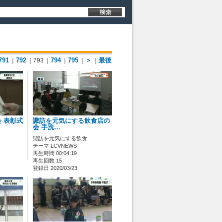
791
792
794
795
＞
最後
｜
｜793
｜
｜
｜
｜
 表彰式
諏訪を元気にする飲食店の
会 手洗…
諏訪を元気にする飲食…
テーマ LCVNEWS
再生時間 00:04:19
再生回数 15
登録日 2020/03/23