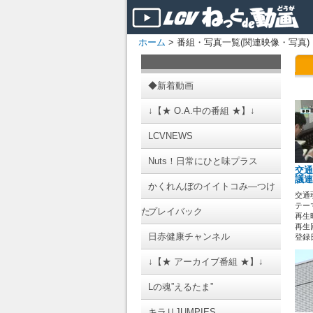
ホーム
> 番組・写真一覧(関連映像・写真)
◆新着動画
↓【★ O.A.中の番組 ★】↓
LCVNEWS
Nuts！日常にひと味プラス
交通
議連
かくれんぼのイイトコみ―つけ
交通
テーマ
た
プレイバック
再生時
再生回
日赤健康チャンネル
登録日 
↓【★ アーカイブ番組 ★】↓
Lの魂”えるたま”
キラリJUMPIES