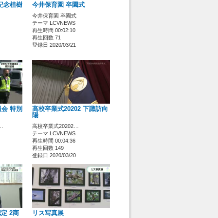
記念植樹
今井保育園 卒園式
今井保育園 卒園式
テーマ LCVNEWS
再生時間 00:02:10
再生回数 71
登録日 2020/03/21
会 特別
高校卒業式20202 下諏訪向
陽
…
高校卒業式20202…
テーマ LCVNEWS
再生時間 00:04:36
再生回数 149
登録日 2020/03/20
定 2商
リス写真展