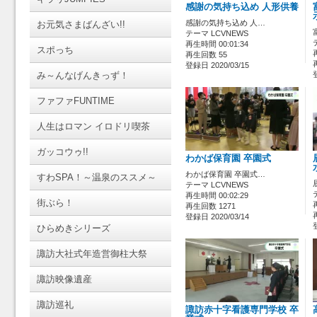
感謝の気持ち込め 人形供養
感謝の気持ち込め 人…
お元気さまばんざい!!
テーマ LCVNEWS
再生時間 00:01:34
スポっち
再生回数 55
登録日 2020/03/15
み～んなげんきっず！
ファファFUNTIME
人生はロマン イロドリ喫茶
ガッコウゥ!!
わかば保育園 卒園式
わかば保育園 卒園式…
すわSPA！～温泉のススメ～
テーマ LCVNEWS
再生時間 00:02:29
街ぶら！
再生回数 1271
登録日 2020/03/14
ひらめきシリーズ
諏訪大社式年造営御柱大祭
諏訪映像遺産
諏訪巡礼
諏訪赤十字看護専門学校 卒