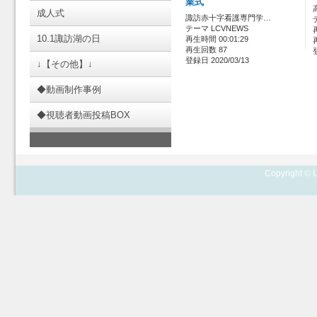
業式
成人式
諏訪赤十字看護専門学…
テーマ LCVNEWS
10.1諏訪湖の日
再生時間 00:01:29
再生回数 87
登録日 2020/03/13
↓【その他】↓
◆動画制作事例
◆視聴者動画投稿BOX
Copyright © L