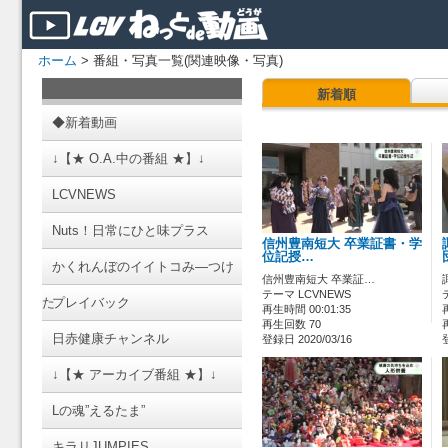
ホーム
> 番組・写真一覧(関連映像・写真)
新着順
◆新着動画
↓【★ O.A.中の番組 ★】↓
LCVNEWS
Nuts！日常にひと味プラス
信州豊南短大 卒業証書・学
位記授…
かくれんぼのイイトコみ―つけ
信州豊南短大 卒業証…
テーマ LCVNEWS
た
プレイバック
再生時間 00:01:35
再生回数 70
日赤健康チャンネル
登録日 2020/03/16
↓【★ アーカイブ番組 ★】↓
Lの魂”えるたま”
キラリJUMPIES