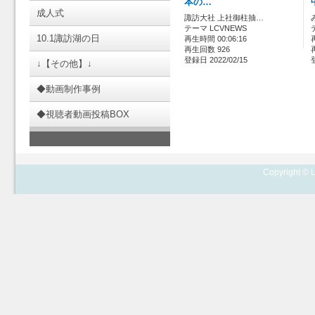
本の…
成人式
諏訪大社 上社御柱抽…
テーマ LCVNEWS
10.1諏訪湖の日
再生時間 00:06:16
再生回数 926
登録日 2022/02/15
↓【その他】↓
◆動画制作事例
◆視聴者動画投稿BOX
Copyright © L