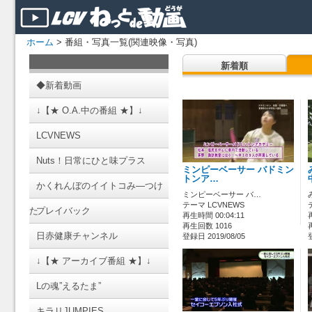
ホーム
> 番組・写真一覧(関連映像・写真)
新着順
◆新着動画
↓【★ O.A.中の番組 ★】↓
LCVNEWS
Nuts！日常にひと味プラス
ミンピーベーサー バドミン
トンア…
かくれんぼのイイトコみ―つけ
ミンピーベーサー バ…
テーマ LCVNEWS
た
プレイバック
再生時間 00:04:11
再生回数 1016
日赤健康チャンネル
登録日 2019/08/05
↓【★ アーカイブ番組 ★】↓
Lの魂”えるたま”
キラリJUMPIES