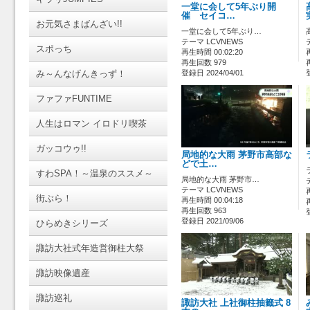
一堂に会して5年ぶり開
催 セイコ…
お元気さまばんざい!!
一堂に会して5年ぶり…
テーマ LCVNEWS
スポっち
再生時間 00:02:20
再生回数 979
み～んなげんきっず！
登録日 2024/04/01
ファファFUNTIME
人生はロマン イロドリ喫茶
ガッコウゥ!!
局地的な大雨 茅野市高部な
どで土…
すわSPA！～温泉のススメ～
局地的な大雨 茅野市…
テーマ LCVNEWS
街ぶら！
再生時間 00:04:18
再生回数 963
登録日 2021/09/06
ひらめきシリーズ
諏訪大社式年造営御柱大祭
諏訪映像遺産
諏訪巡礼
諏訪大社 上社御柱抽籤式 8