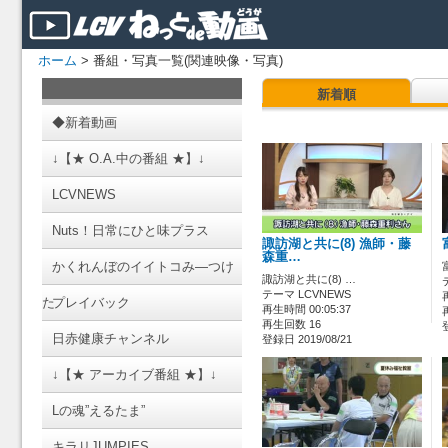
ホーム
> 番組・写真一覧(関連映像・写真)
新着順
◆新着動画
↓【★ O.A.中の番組 ★】↓
LCVNEWS
Nuts！日常にひと味プラス
諏訪湖と共に(8) 漁師・藤
森重…
かくれんぼのイイトコみ―つけ
諏訪湖と共に(8) …
テーマ LCVNEWS
た
プレイバック
再生時間 00:05:37
再生回数 16
日赤健康チャンネル
登録日 2019/08/21
↓【★ アーカイブ番組 ★】↓
Lの魂”えるたま”
キラリJUMPIES