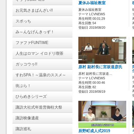
夏休み福祉教室
夏休み福祉教室
お元気さまばんざい!!
テーマ LCVNEWS
再生時間 00:01:29
スポっち
再生回数 54
登録日 2019/08/20
み～んなげんきっず！
ファファFUNTIME
人生はロマン イロドリ喫茶
ガッコウゥ!!
原村 副村長に宮坂道彦氏
原村 副村長に宮坂道…
すわSPA！～温泉のススメ～
テーマ LCVNEWS
再生時間 00:00:46
街ぶら！
再生回数 82
登録日 2019/08/19
ひらめきシリーズ
諏訪大社式年造営御柱大祭
諏訪映像遺産
諏訪巡礼
辰野町成人式2019