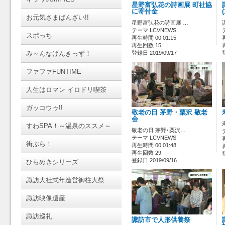
星野富弘花の詩画展 町社協
に寄付金
お元気さまばんざい!!
星野富弘花の詩画展 …
テーマ LCVNEWS
スポっち
再生時間 00:01:15
再生回数 15
み～んなげんきっず！
登録日 2019/09/17
ファファFUNTIME
人生はロマン イロドリ喫茶
ガッコウゥ!!
敬老の日 茅野・粟沢 敬老
会
すわSPA！～温泉のススメ～
敬老の日 茅野･粟沢…
テーマ LCVNEWS
街ぶら！
再生時間 00:01:48
再生回数 29
登録日 2019/09/16
ひらめきシリーズ
諏訪大社式年造営御柱大祭
諏訪映像遺産
諏訪巡礼
諏訪市で人形供養祭