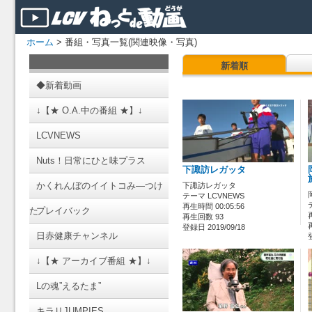
ホーム
> 番組・写真一覧(関連映像・写真)
新着順
◆新着動画
↓【★ O.A.中の番組 ★】↓
LCVNEWS
Nuts！日常にひと味プラス
下諏訪レガッタ
かくれんぼのイイトコみ―つけ
下諏訪レガッタ
テーマ LCVNEWS
再生時間 00:05:56
た
プレイバック
再生回数 93
登録日 2019/09/18
日赤健康チャンネル
↓【★ アーカイブ番組 ★】↓
Lの魂”えるたま”
キラリJUMPIES