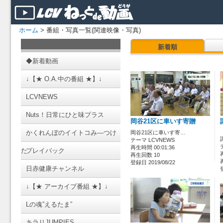
ホーム
> 番組・写真一覧(関連映像・写真)
新着順
◆新着動画
↓【★ O.A.中の番組 ★】↓
LCVNEWS
Nuts！日常にひと味プラス
岡谷21区に車いす寄贈
かくれんぼのイイトコみ―つけ
岡谷21区に車いす寄…
テーマ LCVNEWS
再生時間 00:01:36
た
プレイバック
再生回数 10
登録日 2019/08/22
日赤健康チャンネル
↓【★ アーカイブ番組 ★】↓
Lの魂”えるたま”
キラリJUMPIES