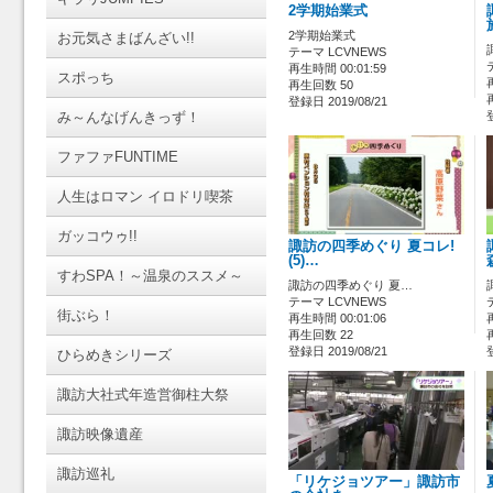
2学期始業式
2学期始業式
お元気さまばんざい!!
テーマ LCVNEWS
再生時間 00:01:59
スポっち
再生回数 50
登録日 2019/08/21
み～んなげんきっず！
ファファFUNTIME
人生はロマン イロドリ喫茶
ガッコウゥ!!
諏訪の四季めぐり 夏コレ!
(5)…
すわSPA！～温泉のススメ～
諏訪の四季めぐり 夏…
テーマ LCVNEWS
街ぶら！
再生時間 00:01:06
再生回数 22
登録日 2019/08/21
ひらめきシリーズ
諏訪大社式年造営御柱大祭
諏訪映像遺産
諏訪巡礼
「リケジョツアー」諏訪市