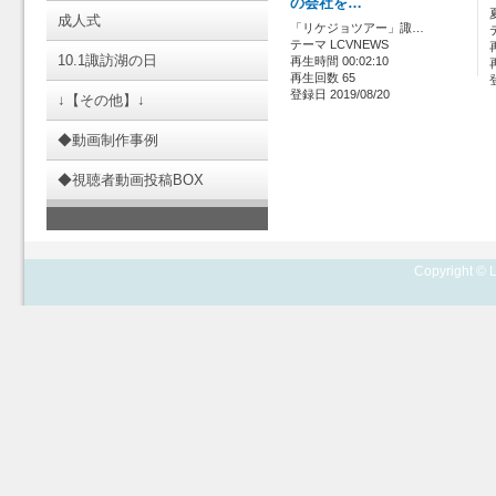
の会社を…
成人式
「リケジョツアー」諏…
テーマ LCVNEWS
10.1諏訪湖の日
再生時間 00:02:10
再生回数 65
登録日 2019/08/20
↓【その他】↓
◆動画制作事例
◆視聴者動画投稿BOX
Copyright © L