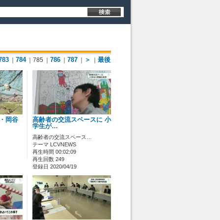
783
784
786
787
＞
最後
｜
｜785
｜
｜
｜
｜
市・岡谷
高齢者の交流スペースに 小
学生が…
高齢者の交流スペース…
テーマ LCVNEWS
再生時間 00:02:09
再生回数 249
登録日 2020/04/19