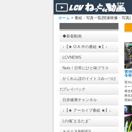
ホーム
> 番組・写真一覧(関連映像・写真)
◆新着動画
↓【★ O.A.中の番組 ★】↓
LCVNEWS
Nuts！日常にひと味プラス
苦渋
今年
かくれんぼのイイトコみ―つけ
苦渋
テーマ
た
プレイバック
再生時
再生回
日赤健康チャンネル
登録日 
↓【★ アーカイブ番組 ★】↓
Lの魂”えるたま”
キラリJUMPIES