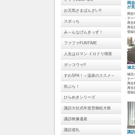
岡谷
が見
お元気さまばんざい!!
岡谷
テーマ
スポっち
再生時
再生回
み～んなげんきっず！
登録日 
ファファFUNTIME
人生はロマン イロドリ喫茶
ガッコウゥ!!
城北
城北
すわSPA！～温泉のススメ～
テーマ
再生時
街ぶら！
再生回
登録日 
ひらめきシリーズ
諏訪大社式年造営御柱大祭
諏訪映像遺産
諏訪巡礼
諏訪