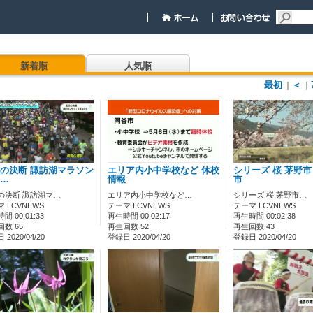
新着順
人気順
最初
＜
｜
｜
の決断 諏訪湖マラソン
エリア内小中学校など 休校
シリーズ 桜 茅野
…
情報
市
の決断 諏訪湖マ…
エリア内小中学校など…
シリーズ 桜 茅野市…
 LCVNEWS
テーマ LCVNEWS
テーマ LCVNEWS
間 00:01:33
再生時間 00:02:17
再生時間 00:02:38
数 65
再生回数 52
再生回数 43
2020/04/20
登録日 2020/04/20
登録日 2020/04/20