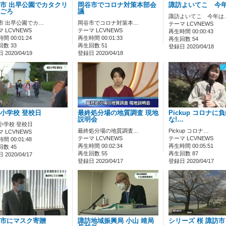
市 出早公園でカタクリ
岡谷市でコロナ対策本部会
諏訪よいてこ 今
ごろ
議
諏訪よいてこ 今年は
市 出早公園でカ…
岡谷市でコロナ対策本…
テーマ LCVNEWS
 LCVNEWS
テーマ LCVNEWS
再生時間 00:00:43
間 00:01:24
再生時間 00:01:33
再生回数 54
数 33
再生回数 51
登録日 2020/04/18
2020/04/19
登録日 2020/04/18
小学校 登校日
最終処分場の地質調査 現地
Pickup コロナに
説明会
な!…
小学校 登校日
最終処分場の地質調査…
Pickup コロナ…
 LCVNEWS
テーマ LCVNEWS
テーマ LCVNEWS
間 00:01:48
再生時間 00:02:34
再生時間 00:05:51
数 45
再生回数 55
再生回数 87
2020/04/17
登録日 2020/04/17
登録日 2020/04/17
市にマスク寄贈
諏訪地域振興局 小山 靖局
シリーズ 桜 諏訪市