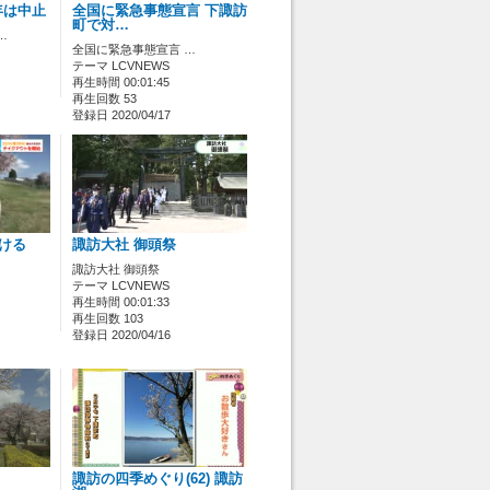
年は中止
全国に緊急事態宣言 下諏訪
町で対…
…
全国に緊急事態宣言 …
テーマ LCVNEWS
再生時間 00:01:45
再生回数 53
登録日 2020/04/17
負ける
諏訪大社 御頭祭
諏訪大社 御頭祭
テーマ LCVNEWS
再生時間 00:01:33
再生回数 103
登録日 2020/04/16
諏訪の四季めぐり(62) 諏訪