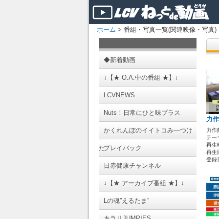
ホーム
> 番組・写真一覧(関連映像・写真)
◆新着動画
↓【★ O.A.中の番組 ★】↓
LCVNEWS
Nuts！日常にひと味プラス
力作
かくれんぼのイイトコみ―つけ
力作
テーマ
再生時
た
プレイバック
再生回
登録日 
日赤健康チャンネル
↓【★ アーカイブ番組 ★】↓
Lの魂”えるたま”
キラリJUMPIES