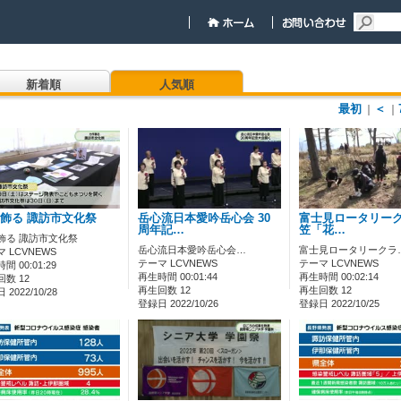
新着順
人気順
最初
＜
｜
｜
飾る 諏訪市文化祭
岳心流日本愛吟岳心会 30
富士見ロータリーク
周年記…
笠「花…
飾る 諏訪市文化祭
岳心流日本愛吟岳心会…
富士見ロータリークラ
 LCVNEWS
テーマ LCVNEWS
テーマ LCVNEWS
間 00:01:29
再生時間 00:01:44
再生時間 00:02:14
数 12
再生回数 12
再生回数 12
2022/10/28
登録日 2022/10/26
登録日 2022/10/25