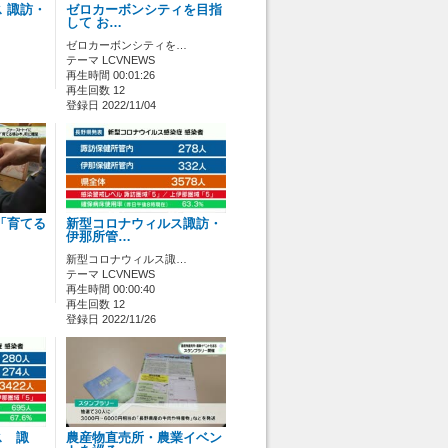
 諏訪・
ゼロカーボンシティを目指
して お…
ゼロカーボンシティを…
テーマ LCVNEWS
再生時間 00:01:26
再生回数 12
登録日 2022/11/04
「育てる
新型コロナウィルス諏訪・
伊那所管…
新型コロナウィルス諏…
テーマ LCVNEWS
再生時間 00:00:40
再生回数 12
登録日 2022/11/26
ス 諏
農産物直売所・農業イベン