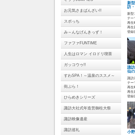
新型
訪・
お元気さまばんざい!!
新型
テーマ
スポっち
再生時
再生回
み～んなげんきっず！
登録日 
ファファFUNTIME
人生はロマン イロドリ喫茶
ガッコウゥ!!
諏訪
仙の
すわSPA！～温泉のススメ～
諏訪
テーマ
街ぶら！
再生時
再生回
登録日 
ひらめきシリーズ
諏訪大社式年造営御柱大祭
諏訪映像遺産
諏訪巡礼
小野