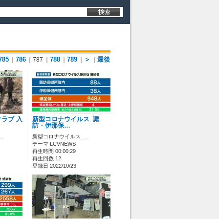
785
786
788
789
＞
最後
｜
｜787
｜
｜
｜
｜
ラブ 入
新型コロナウイルス_諏
訪・伊那保…
…
新型コロナウイルス_…
テーマ LCVNEWS
再生時間 00:00:29
再生回数 12
登録日 2022/10/23