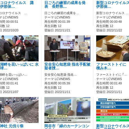
コロナウイルス 諏
日ごろの練習の成果を発
新型コロナウイルス
伊那保…
表 長野県…
伊那保…
コロナウイルス …
日ごろの練習の成果を…
新型コロナウイルス …
 LCVNEWS
テーマ LCVNEWS
テーマ LCVNEWS
間 00:00:51
再生時間 00:01:39
再生時間 00:00:48
数 12
再生回数 12
再生回数 12
2022/10/20
登録日 2022/11/21
登録日 2022/11/22
湖畔を花いっぱいに 水
安全安心知恵袋 指名手配被
ファーストトイに 
球…
疑者捜…
積み木…
湖畔を花いっぱい…
安全安心知恵袋 指名…
ファーストトイに ｢…
 LCVNEWS
テーマ LCVNEWS
テーマ LCVNEWS
間 00:01:41
再生時間 00:05:39
再生時間 00:01:49
数 12
再生回数 12
再生回数 12
2022/11/07
登録日 2022/11/11
登録日 2022/11/11
神社 元伐り祭
岡谷市「緑のカーテンコン
新型コロナウイル