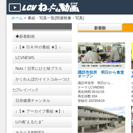
ホーム
> 番組・写真一覧(関連映像・写真)
新着順
◆新着動画
↓【★ O.A.中の番組 ★】↓
LCVNEWS
Nuts！日常にひと味プラス
諏訪市役所 明日から食堂
オープン
かくれんぼのイイトコみ―つけ
諏訪市役所 明日から…
テーマ LCVNEWS
た
プレイバック
再生時間 00:02:03
再生回数 834
日赤健康チャンネル
登録日 2023/04/19
↓【★ アーカイブ番組 ★】↓
Lの魂”えるたま”
キラリJUMPIES