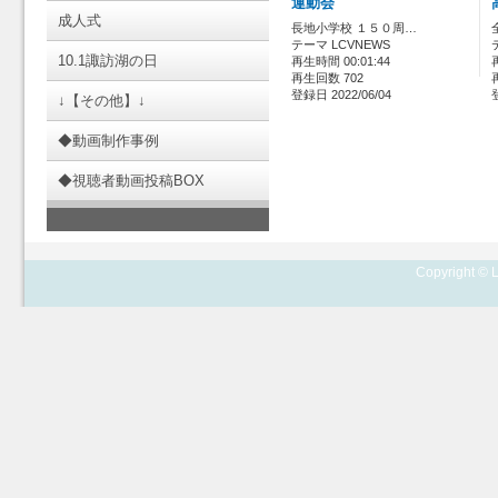
運動会
成人式
長地小学校 １５０周…
テーマ LCVNEWS
10.1諏訪湖の日
再生時間 00:01:44
再生回数 702
登録日 2022/06/04
↓【その他】↓
◆動画制作事例
◆視聴者動画投稿BOX
Copyright © L