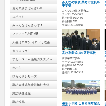
みんなの校歌 茅野市立長峰
中学校
お元気さまばんざい!!
みんなの校歌 茅野市…
テーマ LCVNEWS
スポっち
再生時間 00:04:02
再生回数 788
み～んなげんきっず！
登録日 2019/10/01
ファファFUNTIME
人生はロマン イロドリ喫茶
ガッコウゥ!!
高校卒業式(10) 茅野高校
高校卒業式(10) …
すわSPA！～温泉のススメ～
テーマ LCVNEWS
再生時間 00:03:35
街ぶら！
再生回数 739
登録日 2022/03/17
ひらめきシリーズ
諏訪大社式年造営御柱大祭
諏訪映像遺産
諏訪巡礼
長地小学校 １５０周年記念