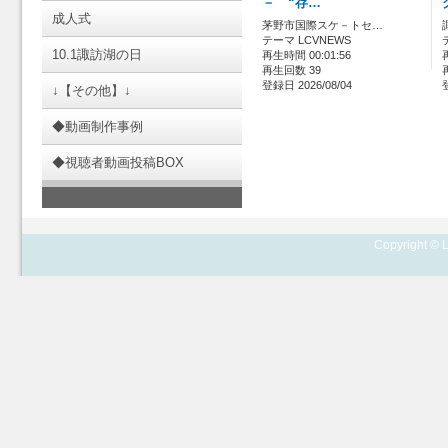
－ “存…
成人式
茅野市国際スケ－トセ…
テーマ LCVNEWS
10.1諏訪湖の日
再生時間 00:01:56
再生回数 39
登録日 2026/08/04
↓【その他】↓
◆動画制作事例
◆視聴者動画投稿BOX
Copyright © L