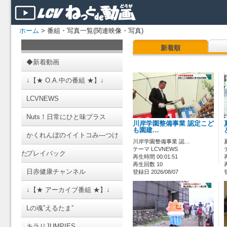
ホーム
> 番組・写真一覧(関連映像・写真)
新着順
◆新着動画
↓【★ O.A.中の番組 ★】↓
LCVNEWS
Nuts！日常にひと味プラス
川岸学園整備事業 認定こど
も園建…
かくれんぼのイイトコみ―つけ
川岸学園整備事業 認…
テーマ LCVNEWS
た
プレイバック
再生時間 00:01:51
再生回数 10
日赤健康チャンネル
登録日 2026/08/07
↓【★ アーカイブ番組 ★】↓
Lの魂”えるたま”
キラリJUMPIES