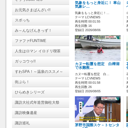
気象をもっと身近に！ 車山
気象レ…
お元気さまばんざい!!
気象をもっと身近に！…
テーマ LCVNEWS
スポっち
再生時間 00:01:55
再生回数 16
み～んなげんきっず！
登録日 2026/08/06
ファファFUNTIME
人生はロマン イロドリ喫茶
ガッコウゥ!!
カヌー転覆を想定 白樺湖
で水難救…
すわSPA！～温泉のススメ～
カヌー転覆を想定 白…
テーマ LCVNEWS
街ぶら！
再生時間 00:01:58
再生回数 26
登録日 2026/08/05
ひらめきシリーズ
諏訪大社式年造営御柱大祭
諏訪映像遺産
諏訪巡礼
茅野市国際スケ－トセンタ