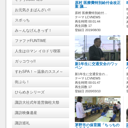
原村 医療費特別給付金改正
案 議…
お元気さまばんざい!!
原村 医療費特別給付…
テーマ LCVNEWS
スポっち
再生時間 00:01:44
再生回数 17
み～んなげんきっず！
登録日 2019/08/30
ファファFUNTIME
人生はロマン イロドリ喫茶
ガッコウゥ!!
新1年生に交通安全のワッ
ペン
すわSPA！～温泉のススメ～
新1年生に交通安全の…
テーマ LCVNEWS
街ぶら！
再生時間 00:01:47
再生回数 17
登録日 2020/03/10
ひらめきシリーズ
諏訪大社式年造営御柱大祭
諏訪映像遺産
諏訪巡礼
茅野市の保育園「ちっちの