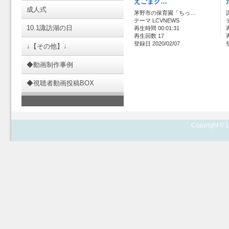
えごまク…
成人式
茅野市の保育園「ちっ…
テーマ LCVNEWS
10.1諏訪湖の日
再生時間 00:01:31
再生回数 17
登録日 2020/02/07
↓【その他】↓
◆動画制作事例
◆視聴者動画投稿BOX
Copyright © L