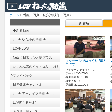
ホーム
> 番組・写真一覧(関連映像・写真)
新着順
◆新着動画
↓【★ O.A.中の番組 ★】↓
LCVNEWS
Nuts！日常にひと味プラス
マッサージでゆっくり 諏訪
市でサ…
かくれんぼのイイトコみ―つけ
マッサージでゆっくり…
テーマ LCVNEWS
た
プレイバック
再生時間 00:01:48
再生回数 17
日赤健康チャンネル
登録日 2019/10/03
↓【★ アーカイブ番組 ★】↓
Lの魂”えるたま”
キラリJUMPIES