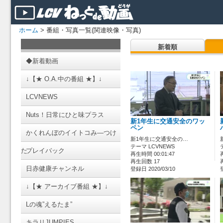
ホーム
> 番組・写真一覧(関連映像・写真)
新着順
◆新着動画
↓【★ O.A.中の番組 ★】↓
LCVNEWS
Nuts！日常にひと味プラス
新1年生に交通安全のワッ
ペン
かくれんぼのイイトコみ―つけ
新1年生に交通安全の…
テーマ LCVNEWS
た
プレイバック
再生時間 00:01:47
再生回数 17
日赤健康チャンネル
登録日 2020/03/10
↓【★ アーカイブ番組 ★】↓
Lの魂”えるたま”
キラリJUMPIES