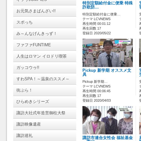
特別定額給付金に便乗 特殊
詐欺防…
お元気さまばんざい!!
特別定額給付金に便乗…
テーマ LCVNEWS
スポっち
再生時間 00:01:12
再生回数 17
み～んなげんきっず！
登録日 2020/05/22
ファファFUNTIME
人生はロマン イロドリ喫茶
ガッコウゥ!!
Pickup 新学期 オススメ文
具
すわSPA！～温泉のススメ～
Pickup 新学期…
テーマ LCVNEWS
街ぶら！
再生時間 00:06:45
再生回数 17
登録日 2020/04/03
ひらめきシリーズ
諏訪大社式年造営御柱大祭
諏訪映像遺産
諏訪巡礼
諏訪市連合女性会 福祉基金