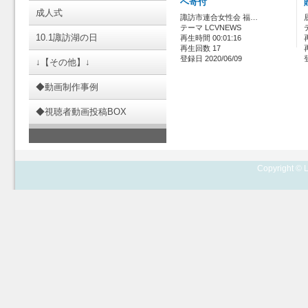
へ寄付
成人式
諏訪市連合女性会 福…
テーマ LCVNEWS
10.1諏訪湖の日
再生時間 00:01:16
再生回数 17
登録日 2020/06/09
↓【その他】↓
◆動画制作事例
◆視聴者動画投稿BOX
Copyright © L