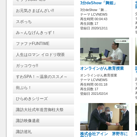
3分deShow「舞姫」
3分deShow「舞…
お元気さまばんざい!!
テーマ LCVNEWS
再生時間 00:04:43
スポっち
再生回数 17
登録日 2020/12/11
み～んなげんきっず！
ファファFUNTIME
人生はロマン イロドリ喫茶
ガッコウゥ!!
オンラインがん教育授業
オンラインがん教育授業
すわSPA！～温泉のススメ～
テーマ LCVNEWS
再生時間 00:01:18
街ぶら！
再生回数 17
登録日 2021/02/14
ひらめきシリーズ
諏訪大社式年造営御柱大祭
諏訪映像遺産
諏訪巡礼
株式会社アイン 茅野市に