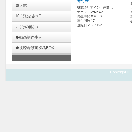
寄付金
成人式
株式会社アイン 茅野…
テーマ LCVNEWS
10.1諏訪湖の日
再生時間 00:01:08
再生回数 17
登録日 2021/03/21
↓【その他】↓
◆動画制作事例
◆視聴者動画投稿BOX
Copyright © L