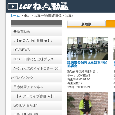
ホーム
> 番組・写真一覧(関連映像・写真)
新着順
◆新着動画
↓【★ O.A.中の番組 ★】↓
LCVNEWS
Nuts！日常にひと味プラス
諏訪市要保護児童対策地区
協議会
かくれんぼのイイトコみ―つけ
諏訪市要保護児童対策…
テーマ LCVNEWS
た
プレイバック
再生時間 00:01:06
再生回数 17
日赤健康チャンネル
登録日 2020/11/24
↓【★ アーカイブ番組 ★】↓
Lの魂”えるたま”
キラリJUMPIES