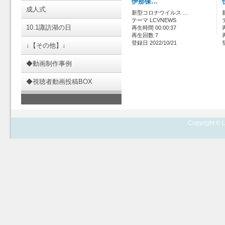
伊那保…
成人式
新型コロナウイルス …
テーマ LCVNEWS
10.1諏訪湖の日
再生時間 00:00:37
再生回数 7
登録日 2022/10/21
↓【その他】↓
◆動画制作事例
◆視聴者動画投稿BOX
Copyright © L