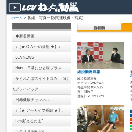
ホーム
> 番組・写真一覧(関連映像・写真)
新着順
◆新着動画
↓【★ O.A.中の番組 ★】↓
LCVNEWS
Nuts！日常にひと味プラス
経済概況速報
かくれんぼのイイトコみ―つけ
経済概況速報
テーマ LCVNEWS
再生時間 00:05:27
た
プレイバック
再生回数 7
登録日 2022/06/29
日赤健康チャンネル
↓【★ アーカイブ番組 ★】↓
Lの魂”えるたま”
キラリJUMPIES