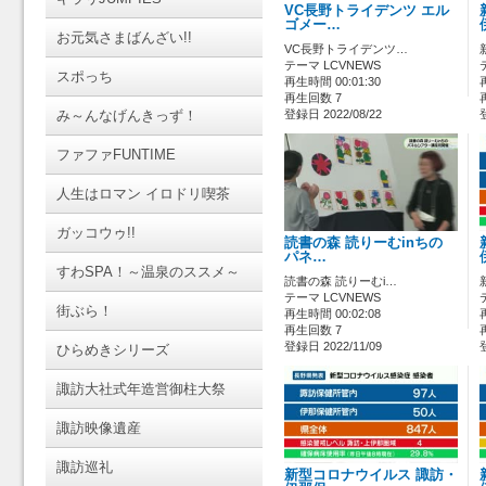
VC長野トライデンツ エル
ゴメー…
お元気さまばんざい!!
VC長野トライデンツ…
テーマ LCVNEWS
スポっち
再生時間 00:01:30
再生回数 7
み～んなげんきっず！
登録日 2022/08/22
ファファFUNTIME
人生はロマン イロドリ喫茶
ガッコウゥ!!
読書の森 読りーむinちの
パネ…
すわSPA！～温泉のススメ～
読書の森 読りーむi…
テーマ LCVNEWS
街ぶら！
再生時間 00:02:08
再生回数 7
登録日 2022/11/09
ひらめきシリーズ
諏訪大社式年造営御柱大祭
諏訪映像遺産
諏訪巡礼
新型コロナウイルス 諏訪・