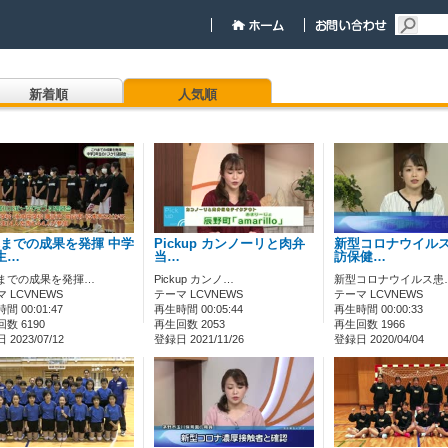
新着順
人気順
までの成果を発揮 中学
Pickup カンノーリと肉弁
新型コロナウイルス
生…
当…
訪保健…
までの成果を発揮…
Pickup カンノ…
新型コロナウイルス患
 LCVNEWS
テーマ LCVNEWS
テーマ LCVNEWS
間 00:01:47
再生時間 00:05:44
再生時間 00:00:33
数 6190
再生回数 2053
再生回数 1966
2023/07/12
登録日 2021/11/26
登録日 2020/04/04