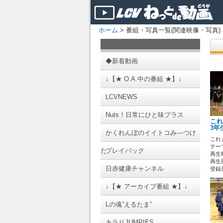
ホーム
> 番組・写真一覧(関連映像・写真)
◆新着動画
↓【★ O.A.中の番組 ★】↓
LCVNEWS
Nuts！日常にひと味プラス
これ
3年
かくれんぼのイイトコみ―つけ
これ
テーマ
た
プレイバック
再生時
再生回
日赤健康チャンネル
登録日 
↓【★ アーカイブ番組 ★】↓
Lの魂”えるたま”
キラリJUMPIES