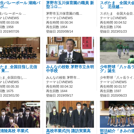
生バレーボール 湖南バ
茅野市玉川保育園の職員 新
スポたま 全国大
ボ…
型コロ…
し 北信越…
生バレーボール …
茅野市玉川保育園の職…
スポたま 全国大会目
 LCVNEWS
テーマ LCVNEWS
テーマ LCVNEWS
間 00:03:06
再生時間 00:00:34
再生時間 00:04:52
数 1958
再生回数 1954
再生回数 1706
2019/07/26
登録日 2020/08/14
登録日 2023/01/23
たま_全国目指し北信
みんなの校歌 茅野市立永明
少年野球「八ヶ岳
 東…
中学校
グ」誕生
たま_全国目指し…
みんなの校歌 茅野市…
少年野球「八ヶ岳ライ
 LCVNEWS
テーマ LCVNEWS
テーマ LCVNEWS
間 00:05:30
再生時間 00:04:32
再生時間 00:01:57
数 1675
再生回数 1644
再生回数 1597
2023/01/30
登録日 2019/09/17
登録日 2020/06/23
清陵高校 卒業式
高校卒業式(9) 諏訪実業高
部活紹介「きみの道」