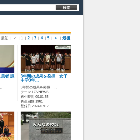
2
3
4
5
＞
最後
最初
｜＜
｜1
｜
｜
｜
｜
｜
｜
患者 諏
3年間の成果を発揮 女子
中学3年…
…
3年間の成果を発揮 …
テーマ LCVNEWS
再生時間 00:01:55
再生回数 1961
登録日 2024/07/17