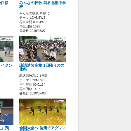
会目指
みんなの校歌 岡谷北部中学
校
…
みんなの校歌 岡谷北…
テーマ LCVNEWS
再生時間 00:04:49
再生回数 1695
登録日 2019/08/27
ライジン
諏訪清陵高校 1日限りの文
化祭
…
諏訪清陵高校 1日限…
テーマ LCVNEWS
再生時間 00:01:34
再生回数 1497
登録日 2020/07/03
(5)
全国大会へ 信州チアダンス