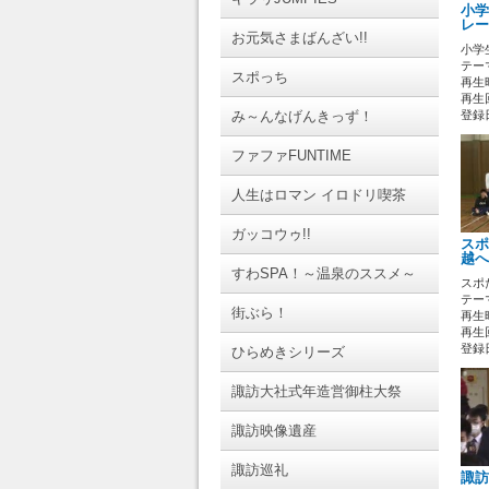
小学
レー
お元気さまばんざい!!
小学
テーマ
スポっち
再生時
再生回
み～んなげんきっず！
登録日 
ファファFUNTIME
人生はロマン イロドリ喫茶
ガッコウゥ!!
スポ
越へ
すわSPA！～温泉のススメ～
スポ
テーマ
街ぶら！
再生時
再生回
登録日 
ひらめきシリーズ
諏訪大社式年造営御柱大祭
諏訪映像遺産
諏訪巡礼
諏訪