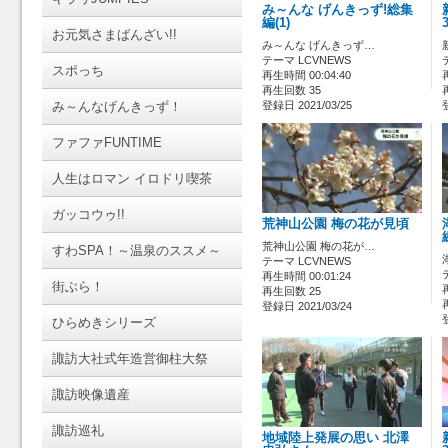
み～んな げんきっず!総集
編(1)
お元気さまばんざい!!
み～んな げんきっず…
テーマ LCVNEWS
スポっち
再生時間 00:04:40
再生回数 35
み～んなげんきっず！
登録日 2021/03/25
ファファFUNTIME
人生はロマン イロドリ喫茶
ガッコウゥ!!
荒神山公園 梅の花が見頃
荒神山公園 梅の花が…
すわSPA！～温泉のススメ～
テーマ LCVNEWS
再生時間 00:01:24
街ぶら！
再生回数 25
登録日 2021/03/24
ひらめきシリーズ
諏訪大社式年造営御柱大祭
諏訪映像遺産
諏訪巡礼
地域陸上発展の思い 北澤