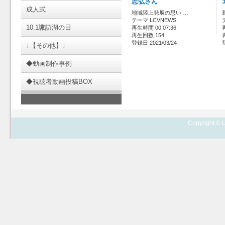
忠弘さん
成人式
地域陸上発展の思い …
テーマ LCVNEWS
10.1諏訪湖の日
再生時間 00:07:36
再生回数 154
登録日 2021/03/24
↓【その他】↓
◆動画制作事例
◆視聴者動画投稿BOX
Copyright © L