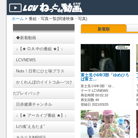
ホーム
> 番組・写真一覧(関連映像・写真)
新着順
◆新着動画
↓【★ O.A.中の番組 ★】↓
LCVNEWS
Nuts！日常にひと味プラス
富士見小6年3部「ゆめひろ
ば富士…
かくれんぼのイイトコみ―つけ
富士見小6年3部「ゆ…
テーマ LCVNEWS
た
プレイバック
再生時間 00:02:10
再生回数 49
日赤健康チャンネル
登録日 2021/03/25
↓【★ アーカイブ番組 ★】↓
Lの魂”えるたま”
キラリJUMPIES