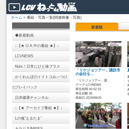
ホーム
> 番組・写真一覧(関連映像・写真)
新着順
◆新着動画
↓【★ O.A.中の番組 ★】↓
LCVNEWS
Nuts！日常にひと味プラス
「リケジョツアー」諏訪市
の会社を…
かくれんぼのイイトコみ―つけ
「リケジョツアー」諏…
テーマ LCVNEWS
た
プレイバック
再生時間 00:02:10
再生回数 65
日赤健康チャンネル
登録日 2019/08/20
↓【★ アーカイブ番組 ★】↓
Lの魂”えるたま”
キラリJUMPIES