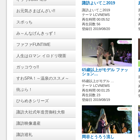
諏訪よいてこ2019
諏訪よいてこ2019
お元気さまばんざい!!
テーマ LCVNEWS
再生時間 00:05:52
スポっち
再生回数 56
登録日 2019/08/20
み～んなげんきっず！
ファファFUNTIME
人生はロマン イロドリ喫茶
ガッコウゥ!!
65歳以上がモデル ファッ
ション…
すわSPA！～温泉のススメ～
65歳以上がモデル …
テーマ LCVNEWS
街ぶら！
再生時間 00:01:25
再生回数 23
登録日 2019/08/19
ひらめきシリーズ
諏訪大社式年造営御柱大祭
諏訪映像遺産
諏訪巡礼
岡谷とうろう流し