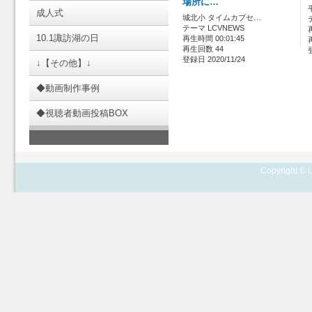
場所に…
成人式
城北小 タイムカプセ…
テーマ LCVNEWS
10.1諏訪湖の日
再生時間 00:01:45
再生回数 44
登録日 2020/11/24
↓【その他】↓
◆動画制作事例
◆視聴者動画投稿BOX
Copyright © L