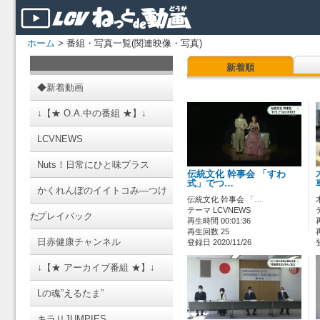
ホーム
> 番組・写真一覧(関連映像・写真)
新着順
◆新着動画
↓【★ O.A.中の番組 ★】↓
LCVNEWS
Nuts！日常にひと味プラス
伝統文化 幹事会 「すわ
式」でつ…
かくれんぼのイイトコみ―つけ
伝統文化 幹事会 「…
テーマ LCVNEWS
た
プレイバック
再生時間 00:01:36
再生回数 25
日赤健康チャンネル
登録日 2020/11/26
↓【★ アーカイブ番組 ★】↓
Lの魂”えるたま”
キラリJUMPIES