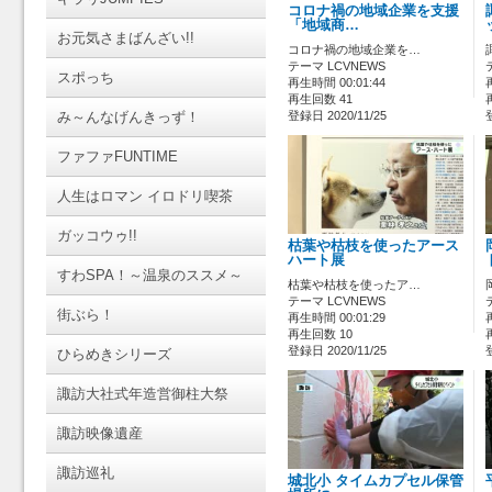
コロナ禍の地域企業を支援
「地域商…
お元気さまばんざい!!
コロナ禍の地域企業を…
テーマ LCVNEWS
スポっち
再生時間 00:01:44
再生回数 41
み～んなげんきっず！
登録日 2020/11/25
ファファFUNTIME
人生はロマン イロドリ喫茶
ガッコウゥ!!
枯葉や枯枝を使ったアース
ハート展
すわSPA！～温泉のススメ～
枯葉や枯枝を使ったア…
テーマ LCVNEWS
街ぶら！
再生時間 00:01:29
再生回数 10
登録日 2020/11/25
ひらめきシリーズ
諏訪大社式年造営御柱大祭
諏訪映像遺産
諏訪巡礼
城北小 タイムカプセル保管